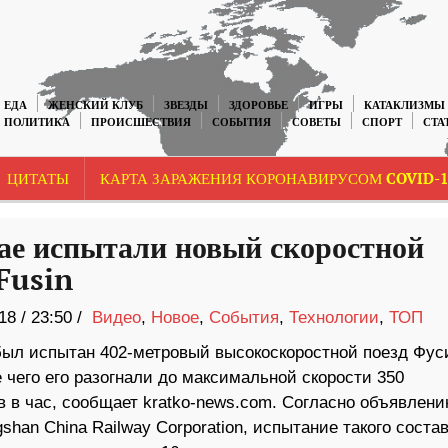
ЕДА
ЖЕНСКИЙ КЛУБ
ЗВЕЗДЫ
ЗДОРОВЬЕ
ИГРЫ
КАТАКЛИЗМЫ
ПОЛИТИКА
ПРОИСШЕСТВИЯ
СОБЫТИЯ
СОВЕТЫ
СПОРТ
СТА
ЦИТАТЫ
КАРТА ЗАРАЖЕНИЯ КОРОНАВИРУСОМ COVID-1
ае испытали новый скоростной
 Fusin
18
/
23:50 /
Видео
,
Новое
,
События
,
Технологии
,
ТОП
был испытан 402-метровый высокоскоростной поезд Фуси
 чего его разогнали до максимальной скорости 350
в в час, сообщает kratko-news.com. Согласно объявлен
han China Railway Corporation, испытание такого соста