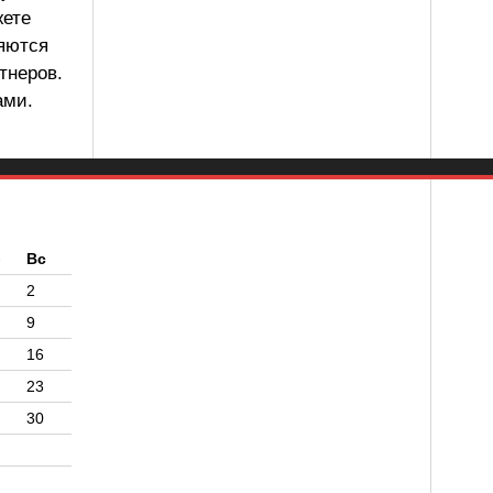
жете
ляются
тнеров.
ами.
б
Вс
2
9
16
23
30