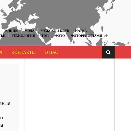
КЛИПЫ
МОДА
МУЖСКОЙ КЛУБ
НАУКА
ТЬИ
ТЕХНОЛОГИИ
ТОП
ФОТО
ФОТОРЕПОРТАЖИ
9
КОНТАКТЫ
О НАС
н, в
ию
ва