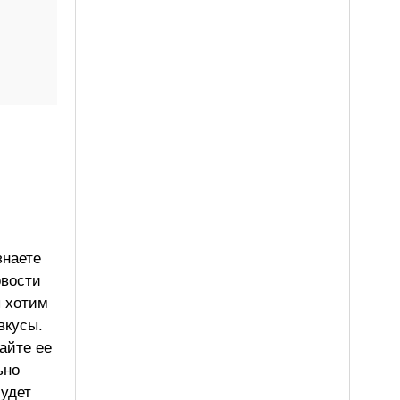
знаете
овости
ы хотим
вкусы.
айте ее
ьно
будет