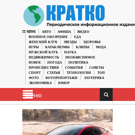
IT NEWS
АВТО
АФИША
ВИДЕО
ВОЕННОЕ ОБОЗРЕНИЕ
ЕДА
ЖЕНСКИЙ КЛУБ
ЗВЕЗДЫ
ЗДОРОВЬЕ
ИГРЫ
КАТАКЛИЗМЫ
КЛИПЫ
МОДА
МУЖСКОЙ КЛУБ
НАУКА
НЕДВИЖИМОСТЬ
НЕОБЪЯСНИМОЕ
НОВОЕ
ПОГОДА
ПОЛИТИКА
ПРОИСШЕСТВИЯ
СОБЫТИЯ
СОВЕТЫ
СПОРТ
СТАТЬИ
ТЕХНОЛОГИИ
ТОП
ФОТО
ФОТОРЕПОРТАЖИ
ЭЗОТЕРИКА
ЭКОНОМИКА
ЮМОР
Меню