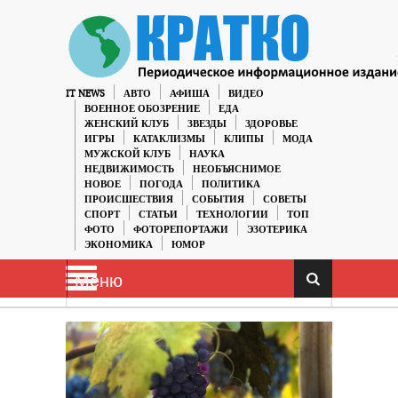
IT NEWS
АВТО
АФИША
ВИДЕО
ВОЕННОЕ ОБОЗРЕНИЕ
ЕДА
ЖЕНСКИЙ КЛУБ
ЗВЕЗДЫ
ЗДОРОВЬЕ
ИГРЫ
КАТАКЛИЗМЫ
КЛИПЫ
МОДА
МУЖСКОЙ КЛУБ
НАУКА
НЕДВИЖИМОСТЬ
НЕОБЪЯСНИМОЕ
НОВОЕ
ПОГОДА
ПОЛИТИКА
ПРОИСШЕСТВИЯ
СОБЫТИЯ
СОВЕТЫ
СПОРТ
СТАТЬИ
ТЕХНОЛОГИИ
ТОП
ФОТО
ФОТОРЕПОРТАЖИ
ЭЗОТЕРИКА
ЭКОНОМИКА
ЮМОР
Меню