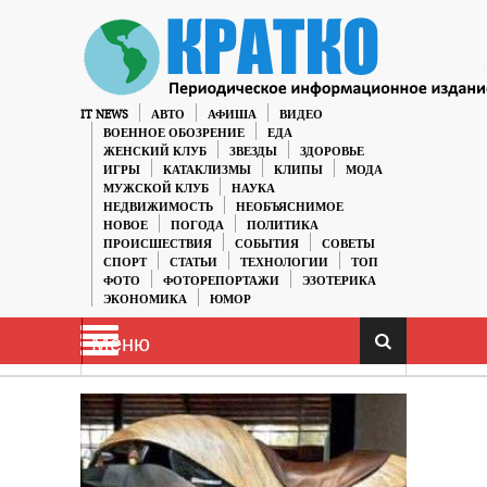
IT NEWS
АВТО
АФИША
ВИДЕО
ВОЕННОЕ ОБОЗРЕНИЕ
ЕДА
ЖЕНСКИЙ КЛУБ
ЗВЕЗДЫ
ЗДОРОВЬЕ
ИГРЫ
КАТАКЛИЗМЫ
КЛИПЫ
МОДА
МУЖСКОЙ КЛУБ
НАУКА
НЕДВИЖИМОСТЬ
НЕОБЪЯСНИМОЕ
НОВОЕ
ПОГОДА
ПОЛИТИКА
ПРОИСШЕСТВИЯ
СОБЫТИЯ
СОВЕТЫ
СПОРТ
СТАТЬИ
ТЕХНОЛОГИИ
ТОП
ФОТО
ФОТОРЕПОРТАЖИ
ЭЗОТЕРИКА
ЭКОНОМИКА
ЮМОР
Меню