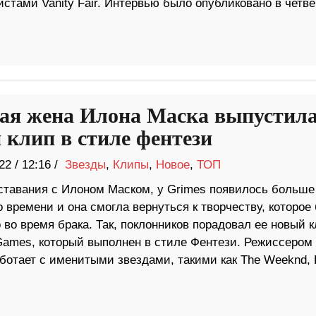
истами Vanity Fair. Интервью было опубликовано в четве
я жена Илона Маска выпустил
 клип в стиле фентези
22
/
12:16 /
Звезды
,
Клипы
,
Новое
,
ТОП
ставания с Илоном Маском, у Grimes появилось больше
 времени и она смогла вернуться к творчеству, которое
во время брака. Так, поклонников порадовал ее новый 
 Games, который выполнен в стиле Фентези. Режиссером
ботает с именитыми звездами, такими как The Weeknd, 