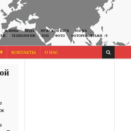
КЛИПЫ
МОДА
МУЖСКОЙ КЛУБ
НАУКА
ТЬИ
ТЕХНОЛОГИИ
ТОП
ФОТО
ФОТОРЕПОРТАЖИ
9
КОНТАКТЫ
О НАС
рой
е
рк
в