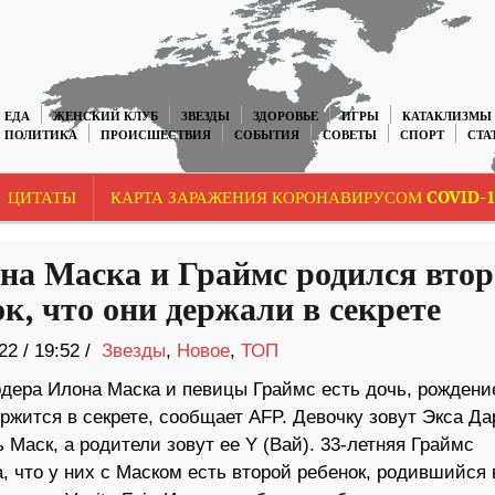
ЕДА
ЖЕНСКИЙ КЛУБ
ЗВЕЗДЫ
ЗДОРОВЬЕ
ИГРЫ
КАТАКЛИЗМЫ
ПОЛИТИКА
ПРОИСШЕСТВИЯ
СОБЫТИЯ
СОВЕТЫ
СПОРТ
СТА
ЦИТАТЫ
КАРТА ЗАРАЖЕНИЯ КОРОНАВИРУСОМ COVID-1
на Маска и Граймс родился вто
к, что они держали в секрете
22
/
19:52 /
Звезды
,
Новое
,
ТОП
дера Илона Маска и певицы Граймс есть дочь, рождени
ржится в секрете, сообщает AFP. Девочку зовут Экса Да
Маск, а родители зовут ее Y (Вай). 33-летняя Граймс
, что у них с Маском есть второй ребенок, родившийся 