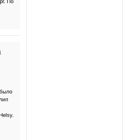
рг. По
а
 было
клип
Helsy.