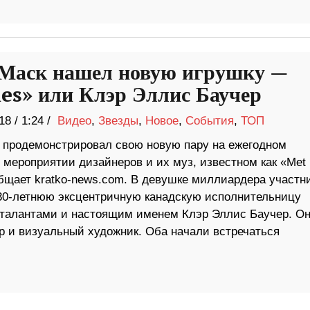
Маск нашел новую игрушку —
es» или Клэр Эллис Баучер
18
/
1:24 /
Видео
,
Звезды
,
Новое
,
События
,
ТОП
 продемонстрировал свою новую пару на ежегодном
 мероприятии дизайнеров и их муз, известном как «Met
общает kratko-news.com. В девушке миллиардера участн
30-летнюю эксцентричную канадскую исполнительницу
талантами и настоящим именем Клэр Эллис Баучер. О
ер и визуальный художник. Оба начали встречаться