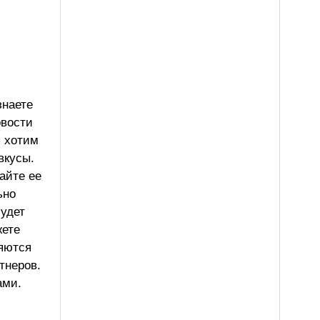
знаете
овости
ы хотим
вкусы.
айте ее
ьно
будет
жете
ляются
тнеров.
ами.