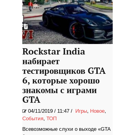
Rockstar India
набирает
тестировщиков GTA
6, которые хорошо
знакомы с играми
GTA
04/11/2019
/
11:47 /
Игры
,
Новое
,
События
,
ТОП
Всевозможные слухи о выходе «GTA