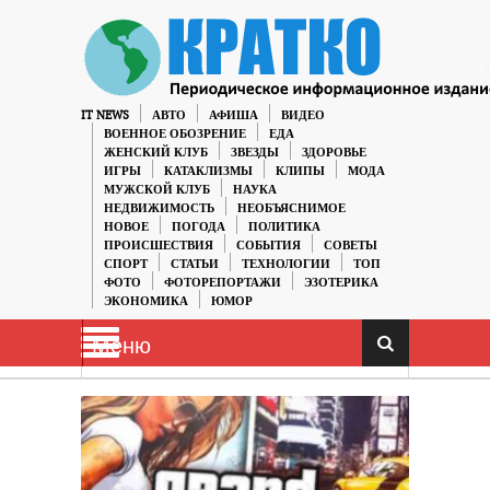
IT NEWS
АВТО
АФИША
ВИДЕО
ВОЕННОЕ ОБОЗРЕНИЕ
ЕДА
ЖЕНСКИЙ КЛУБ
ЗВЕЗДЫ
ЗДОРОВЬЕ
ИГРЫ
КАТАКЛИЗМЫ
КЛИПЫ
МОДА
МУЖСКОЙ КЛУБ
НАУКА
НЕДВИЖИМОСТЬ
НЕОБЪЯСНИМОЕ
НОВОЕ
ПОГОДА
ПОЛИТИКА
ПРОИСШЕСТВИЯ
СОБЫТИЯ
СОВЕТЫ
СПОРТ
СТАТЬИ
ТЕХНОЛОГИИ
ТОП
ФОТО
ФОТОРЕПОРТАЖИ
ЭЗОТЕРИКА
ЭКОНОМИКА
ЮМОР
Меню