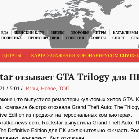
ЕДА
ЖЕНСКИЙ КЛУБ
ЗВЕЗДЫ
ЗДОРОВЬЕ
ИГРЫ
КАТАКЛИЗМЫ
ПОЛИТИКА
ПРОИСШЕСТВИЯ
СОБЫТИЯ
СОВЕТЫ
СПОРТ
СТА
ЦИТАТЫ
КАРТА ЗАРАЖЕНИЯ КОРОНАВИРУСОМ COVID-1
tar отзывает GTA Trilogy для П
21
/
5:01 /
Игры
,
Новое
,
ТОП
наконец-то выпустила ремастеры культовых хитов GTA. К
 компания быстро отозвала Grand Theft Auto: The Trilog
tive Edition из продажи на персональных компьютерах,
ratko-news.com. Rockstar выпустила Grand Theft Auto: T
The Definitive Edition для ПК исключительно как часть Roc
жалению, во-первых, был отключен