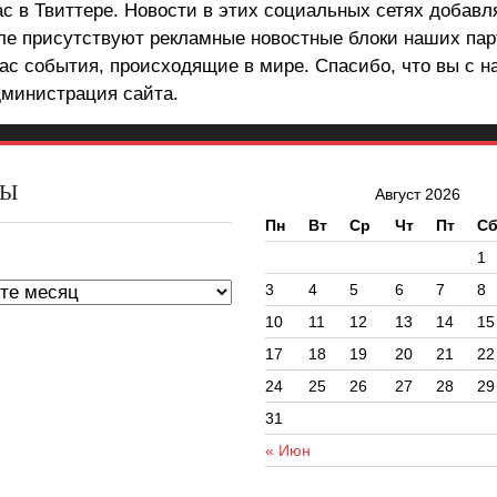
ас в Твиттере. Новости в этих социальных сетях добав
але присутствуют рекламные новостные блоки наших пар
ас события, происходящие в мире. Спасибо, что вы с н
министрация сайта.
ВЫ
Август 2026
Пн
Вт
Ср
Чт
Пт
С
ы
1
3
4
5
6
7
8
10
11
12
13
14
15
17
18
19
20
21
22
24
25
26
27
28
29
31
« Июн