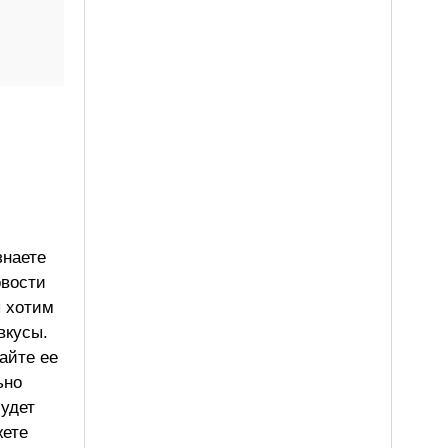
знаете
овости
ы хотим
вкусы.
айте ее
ьно
будет
жете