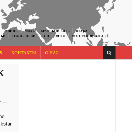
КЛИПЫ
МОДА
МУЖСКОЙ КЛУБ
НАУКА
ТЬИ
ТЕХНОЛОГИИ
ТОП
ФОТО
ФОТОРЕПОРТАЖИ
9
КОНТАКТЫ
О НАС
К
y —
he
kstar