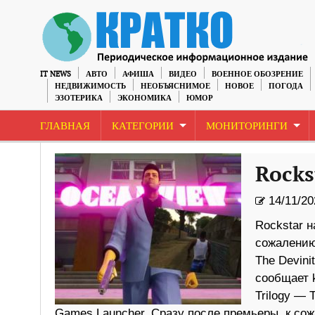
IT NEWS
АВТО
АФИША
ВИДЕО
ВОЕННОЕ ОБОЗРЕНИЕ
НЕДВИЖИМОСТЬ
НЕОБЪЯСНИМОЕ
НОВОЕ
ПОГОДА
ЭЗОТЕРИКА
ЭКОНОМИКА
ЮМОР
ГЛАВНАЯ
КАТЕГОРИИ
МОНИТОРИНГИ
Rocks
14/11/20
Rockstar 
сожалению,
The Devini
сообщает k
Trilogy — 
Games Launcher. Сразу после премьеры, к со