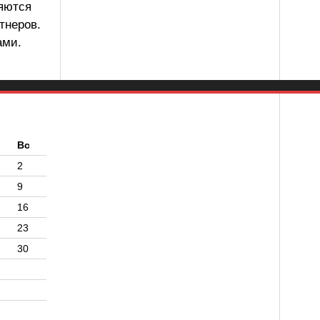
ляются
тнеров.
ами.
б
Вс
2
9
16
23
30