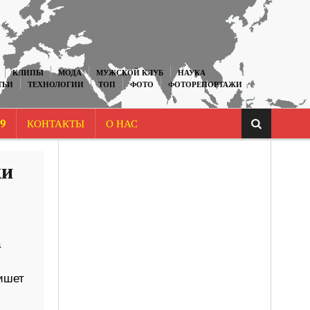
КЛИПЫ
МОДА
МУЖСКОЙ КЛУБ
НАУКА
ТЬИ
ТЕХНОЛОГИИ
ТОП
ФОТО
ФОТОРЕПОРТАЖИ
9
КОНТАКТЫ
О НАС
ки
а
ишет