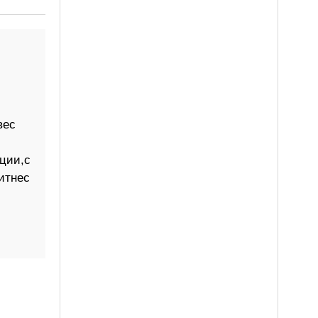
вес
ции,с
итнес