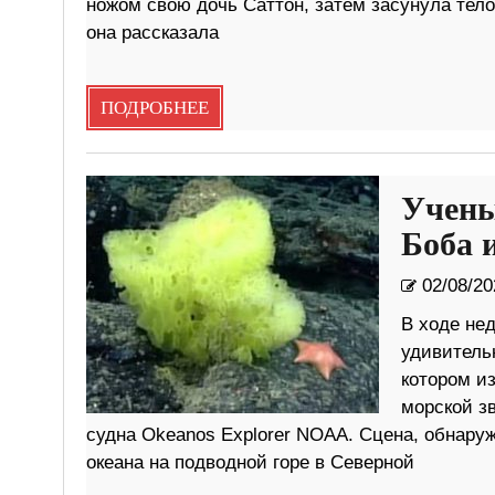
ножом свою дочь Саттон, затем засунула тело
она рассказала
ПОДРОБНЕЕ
Учены
Боба 
02/08/20
В ходе не
удивительн
котором и
морской з
судна Okeanos Explorer NOAA. Сцена, обнаруж
океана на подводной горе в Северной