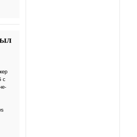
был
кер
б с
не-
ws