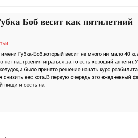
Губка Боб весит как пятилетний
тьи
 имени Губка-Боб,который весит не много ни мало 40 кг,
го нет настроения играться,за то есть хороший аппетит.У
желудок,и было принято решение начать курс реабилита
я снизить вес кота.В первую очередь это ежедневный ф
ой пищи и сесть на