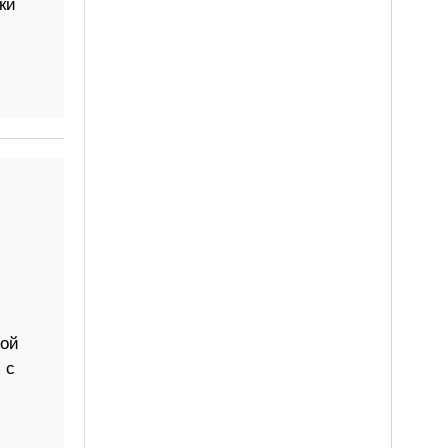
ки
вой
 с