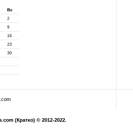
б
Вс
2
9
16
23
30
s.com
.com (Кратко) © 2012-2022.