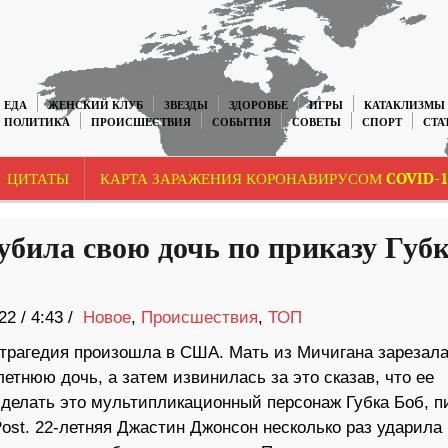
ЕДА
ЖЕНСКИЙ КЛУБ
ЗВЕЗДЫ
ЗДОРОВЬЕ
ИГРЫ
КАТАКЛИЗМЫ
ПОЛИТИКА
ПРОИСШЕСТВИЯ
СОБЫТИЯ
СОВЕТЫ
СПОРТ
СТА
ЦИТАТЫ
КАРТА ЗАРАЖЕНИЯ КОРОНАВИРУСОМ COVID-1
убила свою дочь по приказу Губ
22
/
4:43 /
Новое
,
Происшествия
,
ТОП
трагедия произошла в США. Мать из Мичигана зарезал
етнюю дочь, а затем извинилась за это сказав, что ее
сделать это мультипликационный персонаж Губка Боб, п
ost. 22-летняя Джастин Джонсон несколько раз ударила