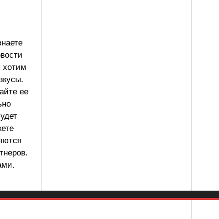
знаете
овости
ы хотим
вкусы.
айте ее
ьно
будет
жете
ляются
тнеров.
ами.