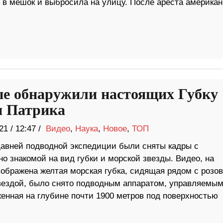
 в мешок и выбросила на улицу. После ареста американ
е обнаружили настоящих Губку
и Патрика
21
/
12:47 /
Видео
,
Наука
,
Новое
,
ТОП
давней подводной экспедиции были сняты кадры с
о знакомой на вид губки и морской звезды. Видео, на
зображена желтая морская губка, сидящая рядом с розо
вездой, было снято подводным аппаратом, управляемым
енная на глубине почти 1900 метров под поверхностью