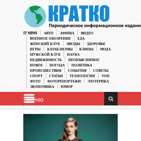
IT NEWS
АВТО
АФИША
ВИДЕО
ВОЕННОЕ ОБОЗРЕНИЕ
ЕДА
ЖЕНСКИЙ КЛУБ
ЗВЕЗДЫ
ЗДОРОВЬЕ
ИГРЫ
КАТАКЛИЗМЫ
КЛИПЫ
МОДА
МУЖСКОЙ КЛУБ
НАУКА
НЕДВИЖИМОСТЬ
НЕОБЪЯСНИМОЕ
НОВОЕ
ПОГОДА
ПОЛИТИКА
ПРОИСШЕСТВИЯ
СОБЫТИЯ
СОВЕТЫ
СПОРТ
СТАТЬИ
ТЕХНОЛОГИИ
ТОП
ФОТО
ФОТОРЕПОРТАЖИ
ЭЗОТЕРИКА
ЭКОНОМИКА
ЮМОР
Меню