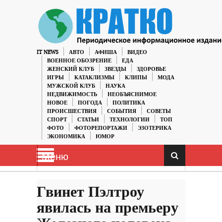
IT NEWS
АВТО
АФИША
ВИДЕО
ВОЕННОЕ ОБОЗРЕНИЕ
ЕДА
ЖЕНСКИЙ КЛУБ
ЗВЕЗДЫ
ЗДОРОВЬЕ
ИГРЫ
КАТАКЛИЗМЫ
КЛИПЫ
МОДА
МУЖСКОЙ КЛУБ
НАУКА
НЕДВИЖИМОСТЬ
НЕОБЪЯСНИМОЕ
НОВОЕ
ПОГОДА
ПОЛИТИКА
ПРОИСШЕСТВИЯ
СОБЫТИЯ
СОВЕТЫ
СПОРТ
СТАТЬИ
ТЕХНОЛОГИИ
ТОП
ФОТО
ФОТОРЕПОРТАЖИ
ЭЗОТЕРИКА
ЭКОНОМИКА
ЮМОР
Меню
Гвинет Пэлтроу
явилась на премьеру