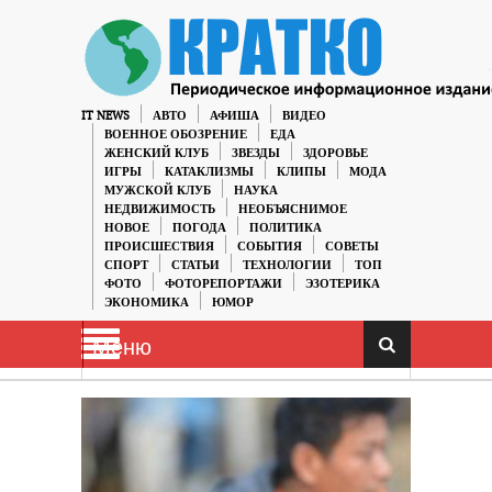
IT NEWS
АВТО
АФИША
ВИДЕО
ВОЕННОЕ ОБОЗРЕНИЕ
ЕДА
ЖЕНСКИЙ КЛУБ
ЗВЕЗДЫ
ЗДОРОВЬЕ
ИГРЫ
КАТАКЛИЗМЫ
КЛИПЫ
МОДА
МУЖСКОЙ КЛУБ
НАУКА
НЕДВИЖИМОСТЬ
НЕОБЪЯСНИМОЕ
НОВОЕ
ПОГОДА
ПОЛИТИКА
ПРОИСШЕСТВИЯ
СОБЫТИЯ
СОВЕТЫ
СПОРТ
СТАТЬИ
ТЕХНОЛОГИИ
ТОП
ФОТО
ФОТОРЕПОРТАЖИ
ЭЗОТЕРИКА
ЭКОНОМИКА
ЮМОР
Меню