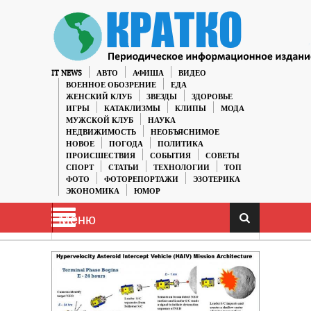
IT NEWS
АВТО
АФИША
ВИДЕО
ВОЕННОЕ ОБОЗРЕНИЕ
ЕДА
ЖЕНСКИЙ КЛУБ
ЗВЕЗДЫ
ЗДОРОВЬЕ
ИГРЫ
КАТАКЛИЗМЫ
КЛИПЫ
МОДА
МУЖСКОЙ КЛУБ
НАУКА
НЕДВИЖИМОСТЬ
НЕОБЪЯСНИМОЕ
НОВОЕ
ПОГОДА
ПОЛИТИКА
ПРОИСШЕСТВИЯ
СОБЫТИЯ
СОВЕТЫ
СПОРТ
СТАТЬИ
ТЕХНОЛОГИИ
ТОП
ФОТО
ФОТОРЕПОРТАЖИ
ЭЗОТЕРИКА
ЭКОНОМИКА
ЮМОР
Меню