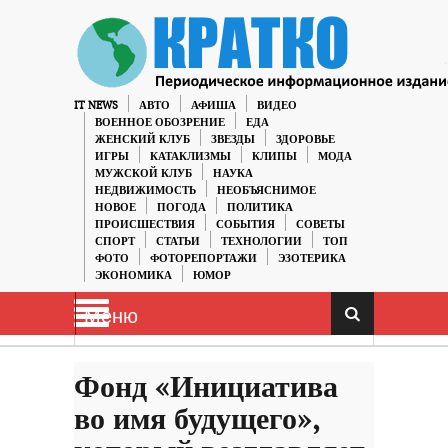
IT NEWS
АВТО
АФИША
ВИДЕО
ВОЕННОЕ ОБОЗРЕНИЕ
ЕДА
ЖЕНСКИЙ КЛУБ
ЗВЕЗДЫ
ЗДОРОВЬЕ
ИГРЫ
КАТАКЛИЗМЫ
КЛИПЫ
МОДА
МУЖСКОЙ КЛУБ
НАУКА
НЕДВИЖИМОСТЬ
НЕОБЪЯСНИМОЕ
НОВОЕ
ПОГОДА
ПОЛИТИКА
ПРОИСШЕСТВИЯ
СОБЫТИЯ
СОВЕТЫ
СПОРТ
СТАТЬИ
ТЕХНОЛОГИИ
ТОП
ФОТО
ФОТОРЕПОРТАЖИ
ЭЗОТЕРИКА
ЭКОНОМИКА
ЮМОР
Меню
Фонд «Инициатива
во имя будущего»,