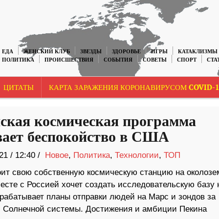
ЕДА
ЖЕНСКИЙ КЛУБ
ЗВЕЗДЫ
ЗДОРОВЬЕ
ИГРЫ
КАТАКЛИЗМЫ
ПОЛИТИКА
ПРОИСШЕСТВИЯ
СОБЫТИЯ
СОВЕТЫ
СПОРТ
СТА
ЦИТАТЫ
КАРТА ЗАРАЖЕНИЯ КОРОНАВИРУСОМ COVID-1
ская космическая программа
ает беспокойство в США
21
/
12:40 /
Новое
,
Политика
,
Технологии
,
ТОП
оит свою собственную космическую станцию ​​на околоз
есте с Россией хочет создать исследовательскую базу 
зрабатывает планы отправки людей на Марс и зондов за
 Солнечной системы. Достижения и амбиции Пекина