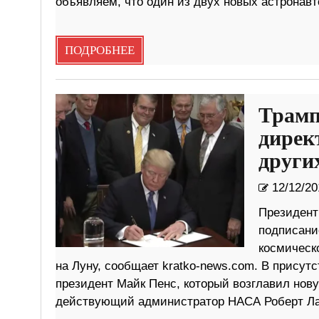
объявляем, что один из двух новых астронав
ПОДРОБНЕЕ
Трамп
дирек
други
12/12/20
Президент
подписани
космическ
на Луну, сообщает kratko-news.com. В присут
президент Майк Пенс, который возглавил нов
действующий администратор НАСА Роберт Лайт