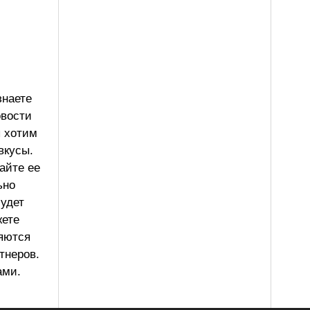
знаете
овости
ы хотим
вкусы.
айте ее
ьно
будет
жете
ляются
тнеров.
ами.