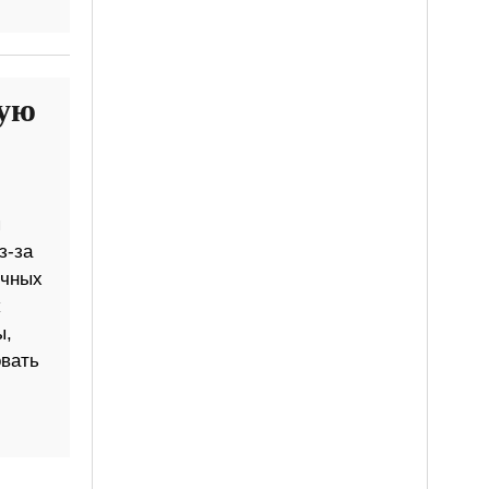
кую
я
з-за
ичных
ы,
вать