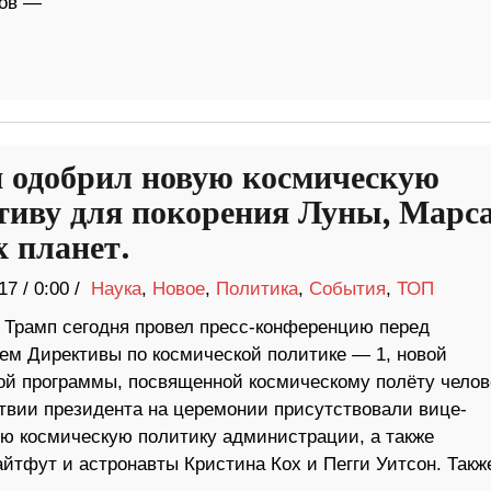
тов —
 одобрил новую космическую
тиву для покорения Луны, Марса
х планет.
17
/
0:00 /
Наука
,
Новое
,
Политика
,
События
,
ТОП
 Трамп сегодня провел пресс-конференцию перед
ем Директивы по космической политике — 1, новой
ой программы, посвященной космическому полёту челов
ствии президента на церемонии присутствовали вице-
ую космическую политику администрации, а также
фут и астронавты Кристина Кох и Пегги Уитсон. Такж