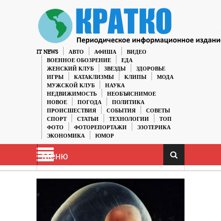
IT NEWS
АВТО
АФИША
ВИДЕО
ВОЕННОЕ ОБОЗРЕНИЕ
ЕДА
ЖЕНСКИЙ КЛУБ
ЗВЕЗДЫ
ЗДОРОВЬЕ
ИГРЫ
КАТАКЛИЗМЫ
КЛИПЫ
МОДА
МУЖСКОЙ КЛУБ
НАУКА
НЕДВИЖИМОСТЬ
НЕОБЪЯСНИМОЕ
НОВОЕ
ПОГОДА
ПОЛИТИКА
ПРОИСШЕСТВИЯ
СОБЫТИЯ
СОВЕТЫ
СПОРТ
СТАТЬИ
ТЕХНОЛОГИИ
ТОП
ФОТО
ФОТОРЕПОРТАЖИ
ЭЗОТЕРИКА
ЭКОНОМИКА
ЮМОР
Меню