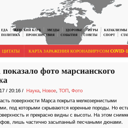
ЕДА
ЖЕНСКИЙ КЛУБ
ЗВЕЗДЫ
ЗДОРОВЬЕ
ИГРЫ
КАТАКЛИЗМЫ
ПОЛИТИКА
ПРОИСШЕСТВИЯ
СОБЫТИЯ
СОВЕТЫ
СПОРТ
СТА
ЦИТАТЫ
КАРТА ЗАРАЖЕНИЯ КОРОНАВИРУСОМ COVID-1
показало фото марсианского
жа
17
/
20:16 /
Наука
,
Новое
,
ТОП
,
Фото
асть поверхности Марса покрыта мелкозернистыми
ми, под которыми скрываются коренные породы. Но ест
оверхность и прекрасно видны с высоты. На этом снимк
ьефов, лишь частично засыпанный песчаными дюнами.