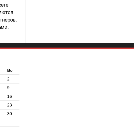
жете
ляются
тнеров.
ами.
б
Вс
2
9
16
23
30