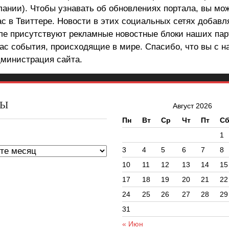
лании). Чтобы узнавать об обновлениях портала, вы мо
ас в Твиттере. Новости в этих социальных сетях добав
але присутствуют рекламные новостные блоки наших пар
ас события, происходящие в мире. Спасибо, что вы с н
министрация сайта.
ВЫ
Август 2026
Пн
Вт
Ср
Чт
Пт
С
ы
1
3
4
5
6
7
8
10
11
12
13
14
15
17
18
19
20
21
22
24
25
26
27
28
29
31
« Июн