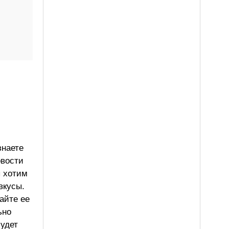
знаете
овости
ы хотим
вкусы.
айте ее
ьно
будет