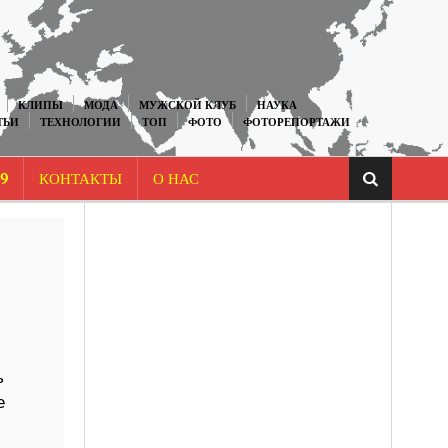
КЛИПЫ
МОДА
МУЖСКОЙ КЛУБ
НАУКА
ТЬИ
ТЕХНОЛОГИИ
ТОП
ФОТО
ФОТОРЕПОРТАЖИ
9
КОНТАКТЫ
О НАС
ь
е