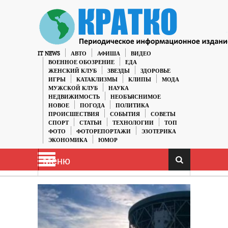
IT NEWS
АВТО
АФИША
ВИДЕО
ВОЕННОЕ ОБОЗРЕНИЕ
ЕДА
ЖЕНСКИЙ КЛУБ
ЗВЕЗДЫ
ЗДОРОВЬЕ
ИГРЫ
КАТАКЛИЗМЫ
КЛИПЫ
МОДА
МУЖСКОЙ КЛУБ
НАУКА
НЕДВИЖИМОСТЬ
НЕОБЪЯСНИМОЕ
НОВОЕ
ПОГОДА
ПОЛИТИКА
ПРОИСШЕСТВИЯ
СОБЫТИЯ
СОВЕТЫ
СПОРТ
СТАТЬИ
ТЕХНОЛОГИИ
ТОП
ФОТО
ФОТОРЕПОРТАЖИ
ЭЗОТЕРИКА
ЭКОНОМИКА
ЮМОР
Меню