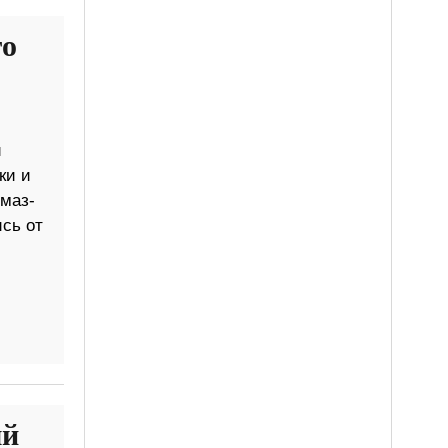
го
и
ки и
маз-
сь от
ый