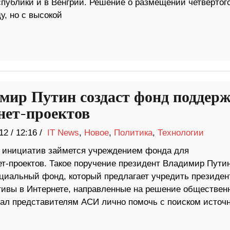
публики и в Венгрии. Решение о размещении четвертог
у, но с высокой
мир Путин создаст фонд поддер
нет-проектов
12
/
12:16 /
IT News
,
Новое
,
Политика
,
Технологии
х инициатив займется учреждением фонда для
-проектов. Такое поручение президент Владимир Пути
циальный фонд, который предлагает учредить президент
тивы в Интернете, направленные на решение обществен
ал представителям АСИ лично помочь с поиском источ