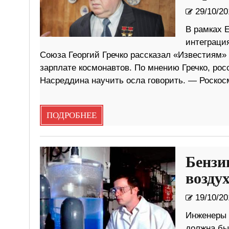
29/10/20
В рамках 
интеграция
Союза Георгий Гречко рассказал «Известиям»
зарплате космонавтов. По мнению Гречко, ро
Насреддина научить осла говорить. — Роскосм
ПОДРОБНЕЕ
Бензи
возду
19/10/20
Инженеры 
должна бы