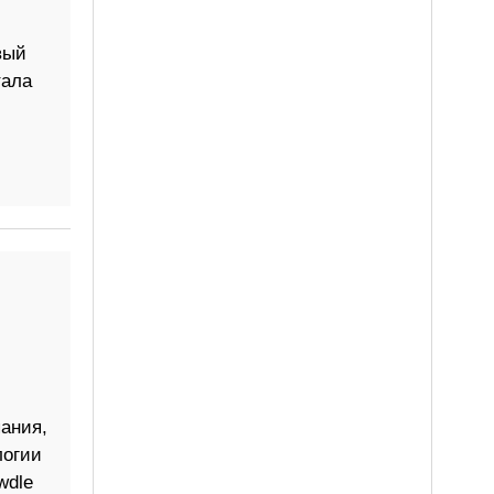
вый
тала
ания,
логии
wdle