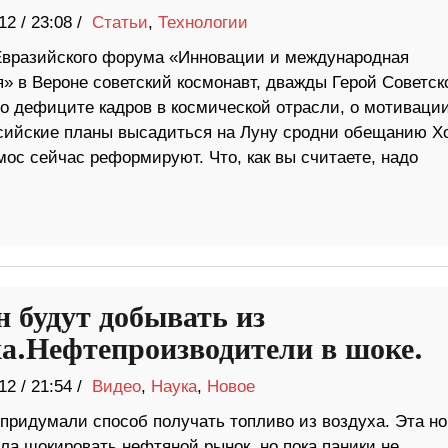
12
/
23:08 /
Статьи
,
Технологии
Евразийского форума «Инновации и международная
» в Вероне советский космонавт, дважды Герой Советск
 о дефиците кадров в космической отрасли, о мотиваци
ссийские планы высадиться на Луну сродни обещанию Х
ос сейчас реформируют. Что, как вы считаете, надо
н будут добывать из
ха.Нефтепроизводители в шоке.
12
/
21:54 /
Видео
,
Наука
,
Новое
придумали способ получать топливо из воздуха. Эта но
ла шокировать нефтяной рынок, но пока паники не