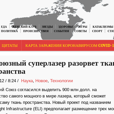
ЕДА
ЖЕНСКИЙ КЛУБ
ЗВЕЗДЫ
ЗДОРОВЬЕ
ИГРЫ
КАТАКЛИЗМЫ
ПОЛИТИКА
ПРОИСШЕСТВИЯ
СОБЫТИЯ
СОВЕТЫ
СПОРТ
СТА
ЦИТАТЫ
КАРТА ЗАРАЖЕНИЯ КОРОНАВИРУСОМ COVID-1
оюзный суперлазер разорвет тка
ранства
12
/
8:24 /
Наука
,
Новое
,
Технологии
ий Союз согласился выделить 900 млн долл. на
ство самого мощного в мире лазера, который сможет
саму ткань пространства. Новый проект под названием
ght Infrastructure (ELI) предполагает размещение трех 