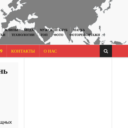
КЛИПЫ
МОДА
МУЖСКОЙ КЛУБ
НАУКА
ТЬИ
ТЕХНОЛОГИИ
ТОП
ФОТО
ФОТОРЕПОРТАЖИ
9
КОНТАКТЫ
О НАС
нь
мощных