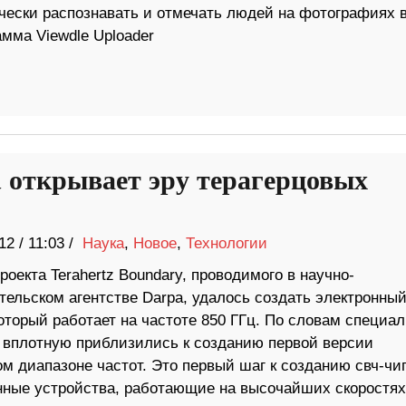
чески распознавать и отмечать людей на фотографиях 
амма Viewdle Uploader
 открывает эру терагерцовых
12
/
11:03 /
Наука
,
Новое
,
Технологии
роекта Terahertz Boundary, проводимого в научно-
тельском агентстве Darpa, удалось создать электронны
оторый работает на частоте 850 ГГц. По словам специа
и вплотную приблизились к созданию первой версии
ом диапазоне частот. Это первый шаг к созданию свч-чи
онные устройства, работающие на высочайших скоростях