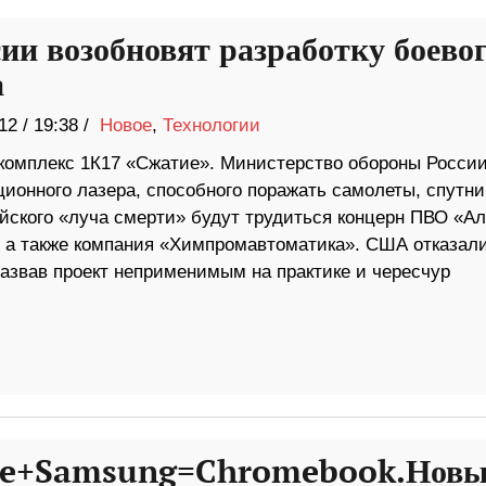
сии возобновят разработку боево
а
12
/
19:38 /
Новое
,
Технологии
комплекс 1К17 «Сжатие». Министерство обороны Росси
ионного лазера, способного поражать самолеты, спутни
йского «луча смерти» будут трудиться концерн ПВО «Ал
 а также компания «Химпромавтоматика». США отказали
 назвав проект неприменимым на практике и чересчур
le+Samsung=Chromebook.Нов