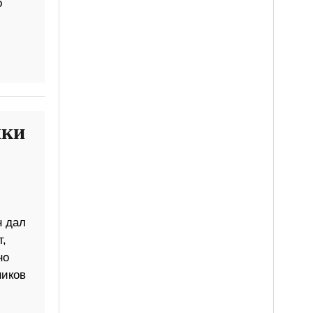
о
жки
н дал
,
но
ников