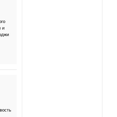
ого
и и
оджи
вость