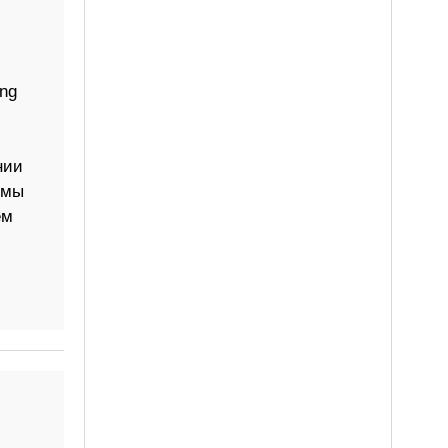
ng
нии
емы
ем