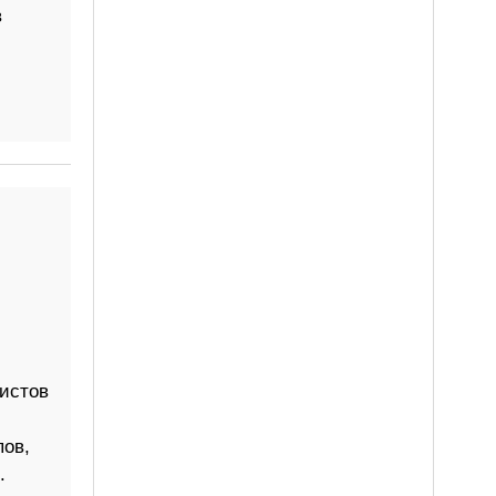
в
й
листов
пов,
.