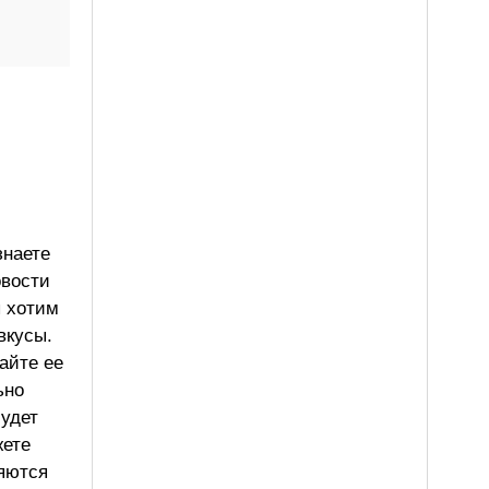
знаете
овости
ы хотим
вкусы.
айте ее
ьно
будет
жете
ляются