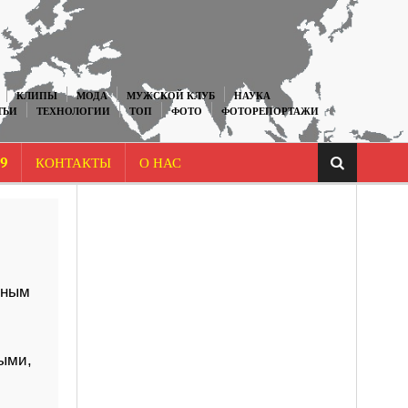
КЛИПЫ
МОДА
МУЖСКОЙ КЛУБ
НАУКА
ТЬИ
ТЕХНОЛОГИИ
ТОП
ФОТО
ФОТОРЕПОРТАЖИ
9
КОНТАКТЫ
О НАС
пным
ными,