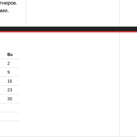
тнеров.
ами.
б
Вс
2
9
16
23
30