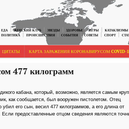
ЕДА
ЖЕНСКИЙ КЛУБ
ЗВЕЗДЫ
ЗДОРОВЬЕ
ИГРЫ
КАТАКЛИЗМЫ
ПОЛИТИКА
ПРОИСШЕСТВИЯ
СОБЫТИЯ
СОВЕТЫ
СПОРТ
СТА
ЦИТАТЫ
КАРТА ЗАРАЖЕНИЯ КОРОНАВИРУСОМ COVID-1
сом 477 килограмм
дикого кабана, который, возможно, является самым кру
ик, как сообщается, был вооружен пистолетом. Отец
о убил его сын, весил 477 килограммов, а его длина от
а. Если предоставленные отцом сведения являются точ