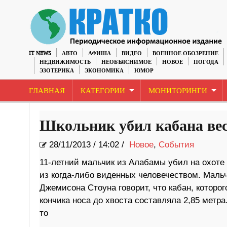
IT NEWS
АВТО
АФИША
ВИДЕО
ВОЕННОЕ ОБОЗРЕНИЕ
НЕДВИЖИМОСТЬ
НЕОБЪЯСНИМОЕ
НОВОЕ
ПОГОДА
ЭЗОТЕРИКА
ЭКОНОМИКА
ЮМОР
ГЛАВНАЯ
КАТЕГОРИИ
МОНИТОРИНГИ
Школьник убил кабана ве
28/11/2013
/
14:02 /
Новое
,
События
11-летний мальчик из Алабамы убил на охоте 
из когда-либо виденных человечеством. Мальч
Джемисона Стоуна говорит, что кабан, которог
кончика носа до хвоста составляла 2,85 метр
то