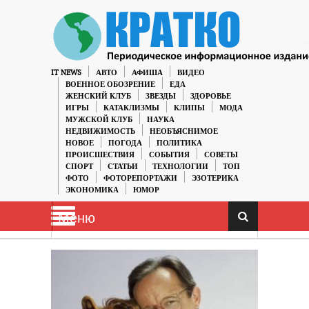
IT NEWS
АВТО
АФИША
ВИДЕО
ВОЕННОЕ ОБОЗРЕНИЕ
ЕДА
ЖЕНСКИЙ КЛУБ
ЗВЕЗДЫ
ЗДОРОВЬЕ
ИГРЫ
КАТАКЛИЗМЫ
КЛИПЫ
МОДА
МУЖСКОЙ КЛУБ
НАУКА
НЕДВИЖИМОСТЬ
НЕОБЪЯСНИМОЕ
НОВОЕ
ПОГОДА
ПОЛИТИКА
ПРОИСШЕСТВИЯ
СОБЫТИЯ
СОВЕТЫ
СПОРТ
СТАТЬИ
ТЕХНОЛОГИИ
ТОП
ФОТО
ФОТОРЕПОРТАЖИ
ЭЗОТЕРИКА
ЭКОНОМИКА
ЮМОР
Меню