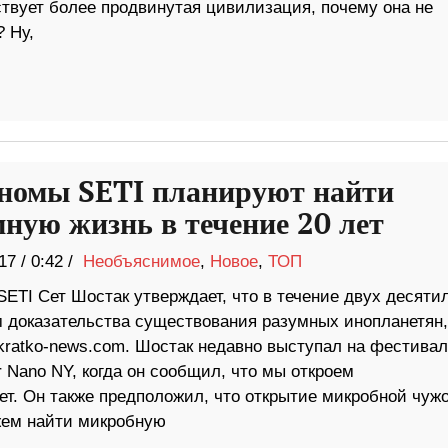
ствует более продвинутая цивилизация, почему она не
 Ну,
номы SETI планируют найти
мную жизнь в течение 20 лет
17
/
0:42 /
Необъяснимое
,
Новое
,
ТОП
ETI Сет Шостак утверждает, что в течение двух десяти
 доказательства существования разумных инопланетян,
kratko-news.com. Шостак недавно выступал на фестивал
r Nano NY, когда он сообщил, что мы откроем
ет. Он также предположил, что открытие микробной чуж
жем найти микробную