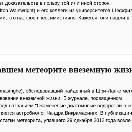
ет доказательств в пользу той или иной сторон.
ton Wainwright) и его коллеги из университетов Шеффи
еми, кто настроен пессимистично. Кажется, они нашли в
авшем метеорите внеземную жиз
masinghe), обследовавший найденный в Шри-Ланке мете
твования внеземной жизни. В журнале, посвященном
 под названием “Окаменелые диатомовые водоросли в н
вляется астробиолог Чандра Викрамасингх. В публикаци
статки метеорита, упавшего 29 декабря 2012 года возле