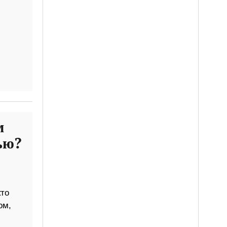
м
ью?
кто
ом,