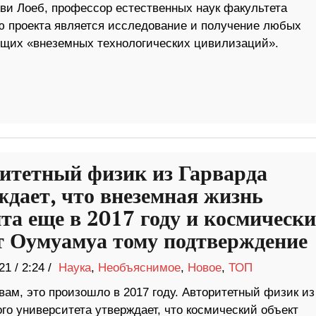
т Ави Лоеб, профессор естественных наук факультета
ю проекта является исследование и получение любых
щих «внеземных технологических цивилизаций».
итетный физик из Гарварда
ждает, что внеземная жизнь
та еще в 2017 году и космическ
т Оумуамуа тому подтверждение
21
/
2:24 /
Наука
,
Необъяснимое
,
Новое
,
ТОП
вам, это произошло в 2017 году. Авторитетный физик из
го университета утверждает, что космический объект