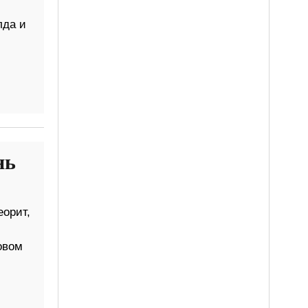
лда и
нь
орит,
овом
и