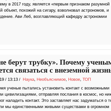
му в 2017 году, является «первым признаком разумной
 объект, похожий на сигару, взволновал астрономов, и
ждение. Ави Леб, возглавляющий кафедру астрономии
не берут трубку». Почему учены
ается связаться с внеземной жизн
19
/
13:13 /
Наука
,
Необъяснимое
,
Новое
,
ТОП
емя ученые пытались установить контакт с возможными
и цивилизациями, отправляя послания в космос, но ни
мог наладить контакт. Это заставляет нас задуматься о т
ли мы единственными живыми существами в огромном