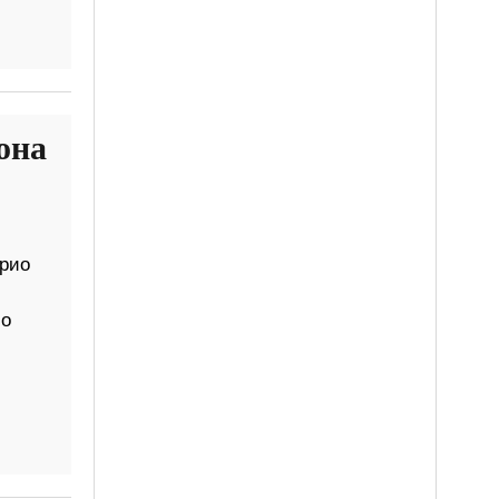
она
арио
 о