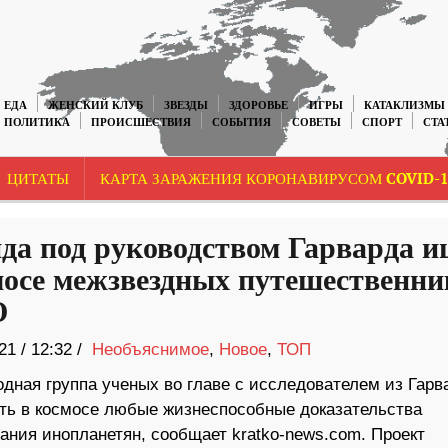
ЕДА
ЖЕНСКИЙ КЛУБ
ЗВЕЗДЫ
ЗДОРОВЬЕ
ИГРЫ
КАТАКЛИЗМЫ
ПОЛИТИКА
ПРОИСШЕСТВИЯ
СОБЫТИЯ
СОВЕТЫ
СПОРТ
СТА
ЦИТАТЫ
КАРТА ЗАРАЖЕНИЯ КОРОНАВИРУСОМ COVID-1
да под руководством Гарварда и
мосе межзвездных путешественни
О
21
/
12:32 /
Необъяснимое
,
Новое
,
ТОП
дная группа ученых во главе с исследователем из Гарв
ать в космосе любые жизнеспособные доказательства
ания инопланетян, сообщает kratko-news.com. Проект