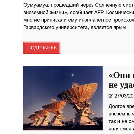
Оумуамуа, прошедший через Солнечную систе
внеземной жизни», сообщает AFP. Космический
многие приписали ему инопланетное происхо
Гарвардского университета, является ярым
ПОДРОБНЕЕ
«Они 
не уд
27/03/20
Долгое вр
внеземным
так и не с
являемся 