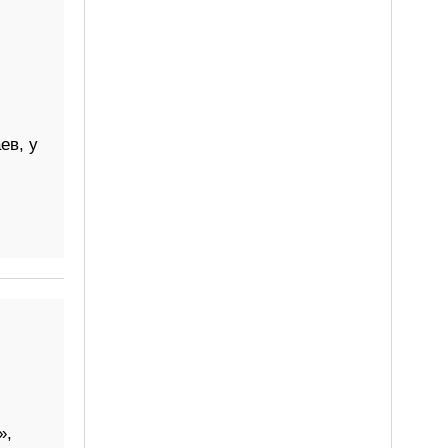
ев, у
»,