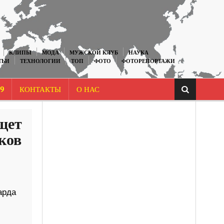
КЛИПЫ
МОДА
МУЖСКОЙ КЛУБ
НАУКА
ТЬИ
ТЕХНОЛОГИИ
ТОП
ФОТО
ФОТОРЕПОРТАЖИ
9
КОНТАКТЫ
О НАС
щет
ков
арда