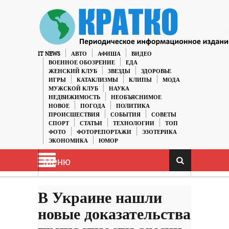
IT NEWS
АВТО
АФИША
ВИДЕО
ВОЕННОЕ ОБОЗРЕНИЕ
ЕДА
ЖЕНСКИЙ КЛУБ
ЗВЕЗДЫ
ЗДОРОВЬЕ
ИГРЫ
КАТАКЛИЗМЫ
КЛИПЫ
МОДА
МУЖСКОЙ КЛУБ
НАУКА
НЕДВИЖИМОСТЬ
НЕОБЪЯСНИМОЕ
НОВОЕ
ПОГОДА
ПОЛИТИКА
ПРОИСШЕСТВИЯ
СОБЫТИЯ
СОВЕТЫ
СПОРТ
СТАТЬИ
ТЕХНОЛОГИИ
ТОП
ФОТО
ФОТОРЕПОРТАЖИ
ЭЗОТЕРИКА
ЭКОНОМИКА
ЮМОР
Меню
В Украине нашли
новые доказательства