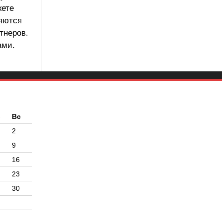
жете
ляются
тнеров.
ами.
б
Вс
2
9
16
23
30