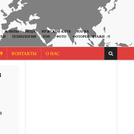
КЛИПЫ
МОДА
МУЖСКОЙ КЛУБ
НАУКА
ТЬИ
ТЕХНОЛОГИИ
ТОП
ФОТО
ФОТОРЕПОРТАЖИ
9
КОНТАКТЫ
О НАС
з
в