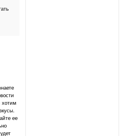
гать
знаете
овости
ы хотим
вкусы.
айте ее
ьно
будет