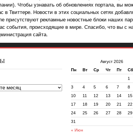
лании). Чтобы узнавать об обновлениях портала, вы мо
ас в Твиттере. Новости в этих социальных сетях добав
але присутствуют рекламные новостные блоки наших пар
ас события, происходящие в мире. Спасибо, что вы с н
министрация сайта.
ВЫ
Август 2026
Пн
Вт
Ср
Чт
Пт
С
ы
1
3
4
5
6
7
8
10
11
12
13
14
15
17
18
19
20
21
22
24
25
26
27
28
29
31
« Июн