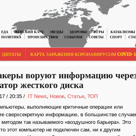
ЕДА
ЖЕНСКИЙ КЛУБ
ЗВЕЗДЫ
ЗДОРОВЬЕ
ИГРЫ
КАТАКЛИЗМЫ
ПОЛИТИКА
ПРОИСШЕСТВИЯ
СОБЫТИЯ
СОВЕТЫ
СПОРТ
СТА
ЦИТАТЫ
КАРТА ЗАРАЖЕНИЯ КОРОНАВИРУСОМ COVID-1
акеры воруют информацию чере
атор жесткого диска
17
/
20:35 /
IT News
,
Новое
,
Статьи
,
ТОП
мпьютеры, выполняющие критичные операции или
е сверхсекретную информацию, в большинстве случае
методом так называемого «воздушного барьера». Это
что этот компьютер не подключен сам, ни к другим