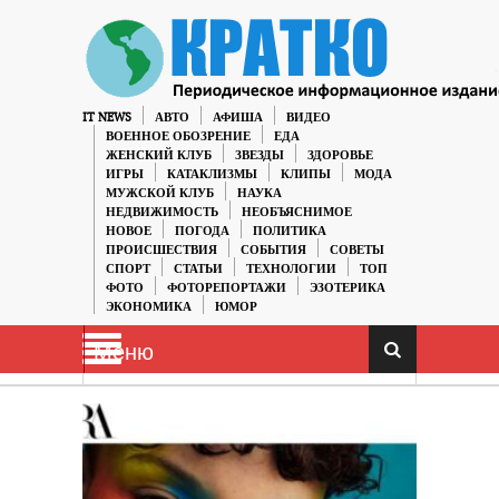
IT NEWS
АВТО
АФИША
ВИДЕО
ВОЕННОЕ ОБОЗРЕНИЕ
ЕДА
ЖЕНСКИЙ КЛУБ
ЗВЕЗДЫ
ЗДОРОВЬЕ
ИГРЫ
КАТАКЛИЗМЫ
КЛИПЫ
МОДА
МУЖСКОЙ КЛУБ
НАУКА
НЕДВИЖИМОСТЬ
НЕОБЪЯСНИМОЕ
НОВОЕ
ПОГОДА
ПОЛИТИКА
ПРОИСШЕСТВИЯ
СОБЫТИЯ
СОВЕТЫ
СПОРТ
СТАТЬИ
ТЕХНОЛОГИИ
ТОП
ФОТО
ФОТОРЕПОРТАЖИ
ЭЗОТЕРИКА
ЭКОНОМИКА
ЮМОР
Меню