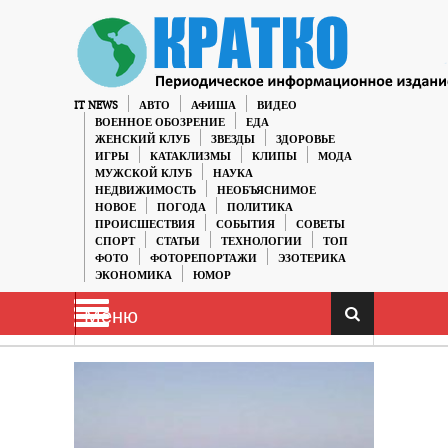
IT NEWS
АВТО
АФИША
ВИДЕО
ВОЕННОЕ ОБОЗРЕНИЕ
ЕДА
ЖЕНСКИЙ КЛУБ
ЗВЕЗДЫ
ЗДОРОВЬЕ
ИГРЫ
КАТАКЛИЗМЫ
КЛИПЫ
МОДА
МУЖСКОЙ КЛУБ
НАУКА
НЕДВИЖИМОСТЬ
НЕОБЪЯСНИМОЕ
НОВОЕ
ПОГОДА
ПОЛИТИКА
ПРОИСШЕСТВИЯ
СОБЫТИЯ
СОВЕТЫ
СПОРТ
СТАТЬИ
ТЕХНОЛОГИИ
ТОП
ФОТО
ФОТОРЕПОРТАЖИ
ЭЗОТЕРИКА
ЭКОНОМИКА
ЮМОР
Меню