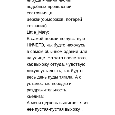
нибудь мнения насчет
подобных проявлений
состояния ,в
церкви(обмороков, потерей
сознания).
Little_Mary:
В самой церкви не чувствую
НИЧЕГО, как будто нахожусь
в самом обычном здании или
на улице. Но зато после того,
как выхожу оттуда, чувствую
дикую усталость, как будто
весь день пуды тягала. А с
усталостью нередко и
раздражительность.
хьедига:
А меня церковь выжигает. я из
неё пустая-пустая выхожу ,