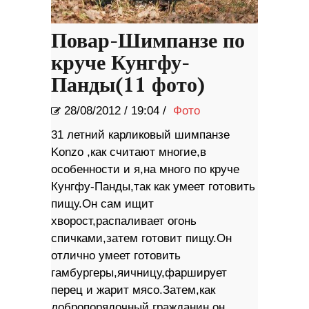
Повар-Шимпанзе по
круче Кунгфу-
Панды(11 фото)
28/08/2012
/
19:04 /
Фото
31 летний карликовый шимпанзе
Konzo ,как считают многие,в
особенности и я,на много по круче
Кунгфу-Панды,так как умеет готовить
пищу.Он сам ищит
хворост,распаливает огонь
спичками,затем готовит пищу.Он
отлично умеет готовить
гамбургеры,яичницу,фарширует
перец и жарит мясо.Затем,как
добропорядочный гражданин,он