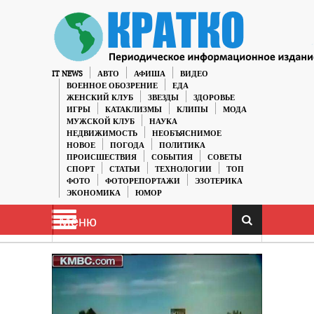
IT NEWS
АВТО
АФИША
ВИДЕО
ВОЕННОЕ ОБОЗРЕНИЕ
ЕДА
ЖЕНСКИЙ КЛУБ
ЗВЕЗДЫ
ЗДОРОВЬЕ
ИГРЫ
КАТАКЛИЗМЫ
КЛИПЫ
МОДА
МУЖСКОЙ КЛУБ
НАУКА
НЕДВИЖИМОСТЬ
НЕОБЪЯСНИМОЕ
НОВОЕ
ПОГОДА
ПОЛИТИКА
ПРОИСШЕСТВИЯ
СОБЫТИЯ
СОВЕТЫ
СПОРТ
СТАТЬИ
ТЕХНОЛОГИИ
ТОП
ФОТО
ФОТОРЕПОРТАЖИ
ЭЗОТЕРИКА
ЭКОНОМИКА
ЮМОР
Меню