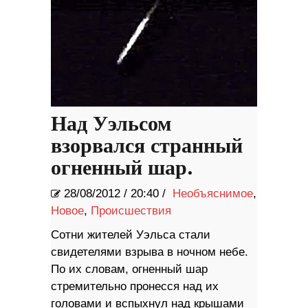
Над Уэльсом
взорвался странный
огненный шар.
28/08/2012
/
20:40 /
Необъяснимое
,
Новое
,
Происшествия
Сотни жителей Уэльса стали
свидетелями взрыва в ночном небе.
По их словам, огненный шар
стремительно пронесся над их
головами и вспыхнул над крышами