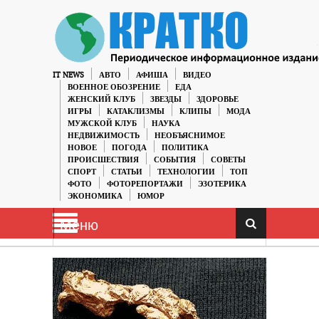
IT NEWS
АВТО
АФИША
ВИДЕО
ВОЕННОЕ ОБОЗРЕНИЕ
ЕДА
ЖЕНСКИЙ КЛУБ
ЗВЕЗДЫ
ЗДОРОВЬЕ
ИГРЫ
КАТАКЛИЗМЫ
КЛИПЫ
МОДА
МУЖСКОЙ КЛУБ
НАУКА
НЕДВИЖИМОСТЬ
НЕОБЪЯСНИМОЕ
НОВОЕ
ПОГОДА
ПОЛИТИКА
ПРОИСШЕСТВИЯ
СОБЫТИЯ
СОВЕТЫ
СПОРТ
СТАТЬИ
ТЕХНОЛОГИИ
ТОП
ФОТО
ФОТОРЕПОРТАЖИ
ЭЗОТЕРИКА
ЭКОНОМИКА
ЮМОР
Меню