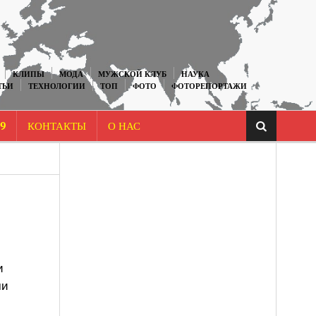
КЛИПЫ
МОДА
МУЖСКОЙ КЛУБ
НАУКА
ТЬИ
ТЕХНОЛОГИИ
ТОП
ФОТО
ФОТОРЕПОРТАЖИ
9
КОНТАКТЫ
О НАС
и
ми