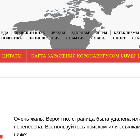
ЕДА
ЖЕНСКИЙ КЛУБ
ЗВЕЗДЫ
ЗДОРОВЬЕ
ИГРЫ
КАТАКЛИЗМЫ
ПОЛИТИКА
ПРОИСШЕСТВИЯ
СОБЫТИЯ
СОВЕТЫ
СПОРТ
СТА
ЦИТАТЫ
КАРТА ЗАРАЖЕНИЯ КОРОНАВИРУСОМ COVID-1
4
Очень жаль. Вероятно, страница была удалена ил
перенесена. Воспользуйтесь поиском или ссылка
ниже: