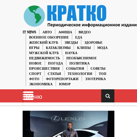
IT NEWS
АВТО
АФИША
ВИДЕО
ВОЕННОЕ ОБОЗРЕНИЕ
ЕДА
ЖЕНСКИЙ КЛУБ
ЗВЕЗДЫ
ЗДОРОВЬЕ
ИГРЫ
КАТАКЛИЗМЫ
КЛИПЫ
МОДА
МУЖСКОЙ КЛУБ
НАУКА
НЕДВИЖИМОСТЬ
НЕОБЪЯСНИМОЕ
НОВОЕ
ПОГОДА
ПОЛИТИКА
ПРОИСШЕСТВИЯ
СОБЫТИЯ
СОВЕТЫ
СПОРТ
СТАТЬИ
ТЕХНОЛОГИИ
ТОП
ФОТО
ФОТОРЕПОРТАЖИ
ЭЗОТЕРИКА
ЭКОНОМИКА
ЮМОР
Меню