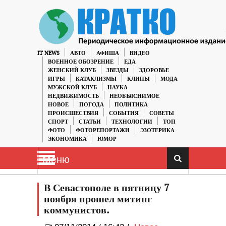
IT NEWS
АВТО
АФИША
ВИДЕО
ВОЕННОЕ ОБОЗРЕНИЕ
ЕДА
ЖЕНСКИЙ КЛУБ
ЗВЕЗДЫ
ЗДОРОВЬЕ
ИГРЫ
КАТАКЛИЗМЫ
КЛИПЫ
МОДА
МУЖСКОЙ КЛУБ
НАУКА
НЕДВИЖИМОСТЬ
НЕОБЪЯСНИМОЕ
НОВОЕ
ПОГОДА
ПОЛИТИКА
ПРОИСШЕСТВИЯ
СОБЫТИЯ
СОВЕТЫ
СПОРТ
СТАТЬИ
ТЕХНОЛОГИИ
ТОП
ФОТО
ФОТОРЕПОРТАЖИ
ЭЗОТЕРИКА
ЭКОНОМИКА
ЮМОР
Меню
В Севастополе в пятницу 7
ноября прошел митинг
коммунистов.