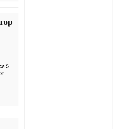
тор
ся 5
ет