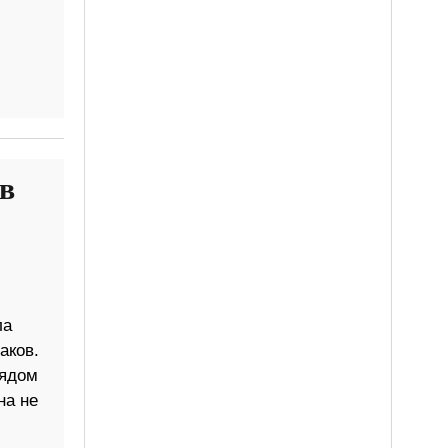
в
ла
аков.
рядом
на не