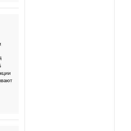
и
й
5
акции
ывают