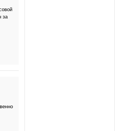
совой
 за
твенно