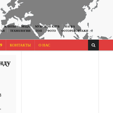
КЛИПЫ
МОДА
МУЖСКОЙ КЛУБ
НАУКА
ТЬИ
ТЕХНОЛОГИИ
ТОП
ФОТО
ФОТОРЕПОРТАЖИ
9
КОНТАКТЫ
О НАС
нду
В
,