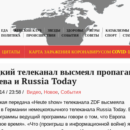
ЕДА
ЖЕНСКИЙ КЛУБ
ЗВЕЗДЫ
ЗДОРОВЬЕ
ИГРЫ
КАТАКЛИЗМЫ
ПОЛИТИКА
ПРОИСШЕСТВИЯ
СОБЫТИЯ
СОВЕТЫ
СПОРТ
СТА
ЦИТАТЫ
КАРТА ЗАРАЖЕНИЯ КОРОНАВИРУСОМ COVID-1
кий телеканал высмеял пропага
ева и Russia Today
14
/
23:58 /
Видео
,
Новое
,
События
кая передача «Heute show» телеканала ZDF высмеяла
в Германии немецкоязычного телеканала Russia Today. 
ограммы ведущий программы говори о том, что Европа
вое время». «Что (проигрыш в информационной войне) я