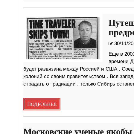
Путеш
предр
30/11/20
Еще в 200
времени Дж
будет развязана между Россией и США . Соед
колоний со своим правительством . Вся запад
страдать от радиации , только Сибирь остане
ПОДРОБНЕЕ
Московские ученые якобы 