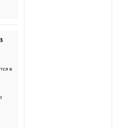
в
тся в
т