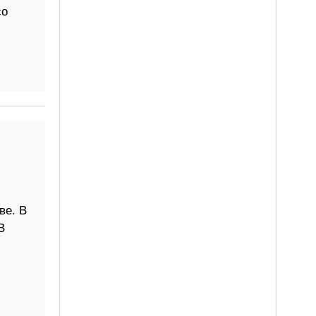
со
ве. В
В