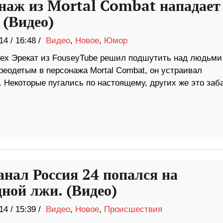
наж из Mortal Combat нападает
 (Видео)
14
/
16:48 /
Видео
,
Новое
,
Юмор
х Эрекат из FouseyTube решил подшутить над людьми
реодетым в персонажа Mortal Combat, он устраивал
 Некоторые пугались по настоящему, других же это заб
анал Россия 24 попался на
дной лжи. (Видео)
14
/
15:39 /
Видео
,
Новое
,
Происшествия