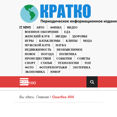
IT NEWS
АВТО
АФИША
ВИДЕО
ВОЕННОЕ ОБОЗРЕНИЕ
ЕДА
ЖЕНСКИЙ КЛУБ
ЗВЕЗДЫ
ЗДОРОВЬЕ
ИГРЫ
КАТАКЛИЗМЫ
КЛИПЫ
МОДА
МУЖСКОЙ КЛУБ
НАУКА
НЕДВИЖИМОСТЬ
НЕОБЪЯСНИМОЕ
НОВОЕ
ПОГОДА
ПОЛИТИКА
ПРОИСШЕСТВИЯ
СОБЫТИЯ
СОВЕТЫ
СПОРТ
СТАТЬИ
ТЕХНОЛОГИИ
ТОП
ФОТО
ФОТОРЕПОРТАЖИ
ЭЗОТЕРИКА
ЭКОНОМИКА
ЮМОР
Меню
Ошибка 404
Вы здесь:
Главная
/