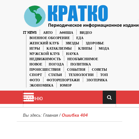
IT NEWS
АВТО
АФИША
ВИДЕО
ВОЕННОЕ ОБОЗРЕНИЕ
ЕДА
ЖЕНСКИЙ КЛУБ
ЗВЕЗДЫ
ЗДОРОВЬЕ
ИГРЫ
КАТАКЛИЗМЫ
КЛИПЫ
МОДА
МУЖСКОЙ КЛУБ
НАУКА
НЕДВИЖИМОСТЬ
НЕОБЪЯСНИМОЕ
НОВОЕ
ПОГОДА
ПОЛИТИКА
ПРОИСШЕСТВИЯ
СОБЫТИЯ
СОВЕТЫ
СПОРТ
СТАТЬИ
ТЕХНОЛОГИИ
ТОП
ФОТО
ФОТОРЕПОРТАЖИ
ЭЗОТЕРИКА
ЭКОНОМИКА
ЮМОР
Меню
Ошибка 404
Вы здесь:
Главная
/