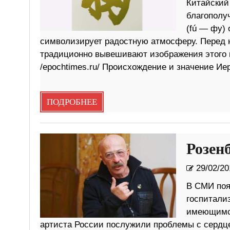
Китайский
благополу
(fú — фу) 
символизирует радостную атмосферу. Перед н
традиционно вывешивают изображения этого 
/epochtimes.ru/ Происхождение и значение И
ПОДРОБНЕЕ
Розен
29/02/20
В СМИ поя
госпитали
имеющимся
артиста России послужили проблемы с сердце