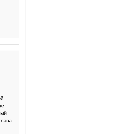
ей
ле
рый
глава