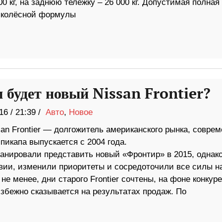
00 кг, на зад­нюю те­лежку – 26 000 кг. До­пу­сти­мая пол­ная
оз колёс­ной фор­мулы
 будет новый Nissan Frontier?
16
/
21:39 /
Авто
,
Новое
an Frontier — долгожитель американского рынка, совре
пикапа выпускается с 2004 года.
анировали представить новый «Фронтир» в 2015, однако
вии, изменили приоритеты и сосредоточили все силы н
 не менее, дни старого Frontier сочтены, на фоне конкур
збежно сказывается на результатах продаж. По