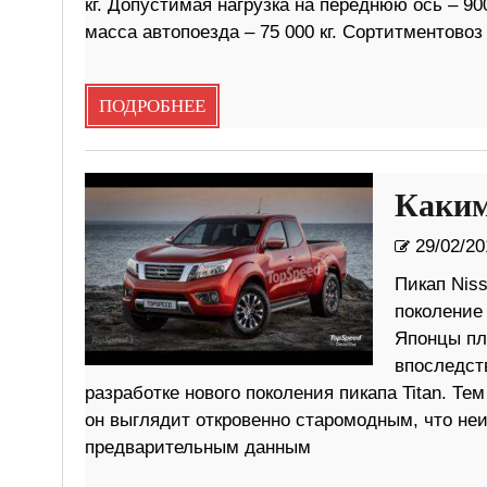
кг. До­пу­сти­мая на­грузка на пе­ред­нюю ось – 90
масса ав­то­по­езда – 75 000 кг. Сор­тит­мен­то­в
ПОДРОБНЕЕ
Каким
29/02/20
Пикап Niss
поколение 
Японцы пл
впоследст
разработке нового поколения пикапа Titan. Тем
он выглядит откровенно старомодным, что неи
предварительным данным