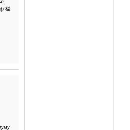
е,
иф 福
ауму