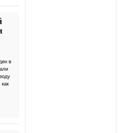
й
и
ден в
вали
воду
 как