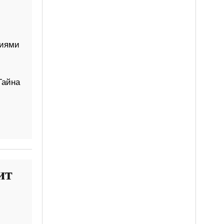
ниями
Тайна
ит