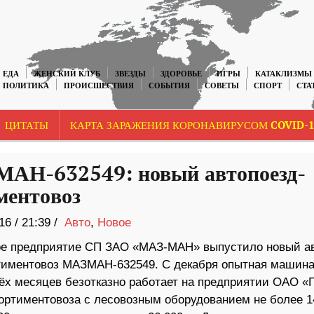
ЕДА
ЖЕНСКИЙ КЛУБ
ЗВЕЗДЫ
ЗДОРОВЬЕ
ИГРЫ
КАТАКЛИЗМЫ
ПОЛИТИКА
ПРОИСШЕСТВИЯ
СОБЫТИЯ
СОВЕТЫ
СПОРТ
СТА
ЦИТАТЫ
КАРТА ЗАРАЖЕНИЯ КОРОНАВИРУСОМ COVID-1
МАН-632549: новый ав­то­по­езд-
мен­то­воз
16
/
21:39 /
Авто
,
Новое
ое пред­при­я­тие СП ЗАО «МАЗ-МАН» вы­пу­стило новый ав
­ти­мен­то­воз МАЗ­МАН-632549. C де­кабря опыт­ная ма­шин
 ме­ся­цев без­от­казно ра­бо­тает на пред­при­я­тии ОАО «Г
р­ти­мен­то­воза с ле­со­воз­ным обо­ру­до­ва­нием не более 