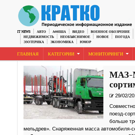
IT NEWS
АВТО
АФИША
ВИДЕО
ВОЕННОЕ ОБОЗРЕНИЕ
НЕДВИЖИМОСТЬ
НЕОБЪЯСНИМОЕ
НОВОЕ
ПОГОДА
ЭЗОТЕРИКА
ЭКОНОМИКА
ЮМОР
ГЛАВНАЯ
КАТЕГОРИИ
МОНИТОРИНГИ
МАЗ­-
сор­ти­
29/02/20
Сов­мест­н
по­езд-сор
больше трёх
мельд­рев». Сна­ря­жен­ная масса ав­то­мо­биля-со