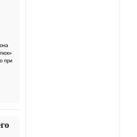
она
глюк»
о при
го