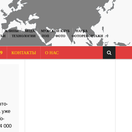
КЛИПЫ
МОДА
МУЖСКОЙ КЛУБ
НАУКА
ТЬИ
ТЕХНОЛОГИИ
ТОП
ФОТО
ФОТОРЕПОРТАЖИ
9
КОНТАКТЫ
О НАС
­то­
а уже
о­
14 000