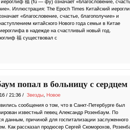
 иероглиф 福 (fú — фу) означает «благословение, счасть
чие». Иллюстрация: The Epoch Times Китайский иерогл
означает «благословение, счастье, благополучие» и
аступлением китайского Нового года семьи в Китае
иероглифа в надежде на счастливый новый год.
ероглиф 福 существовал с
баум попал в больницу с сердцем
16
/
21:36 /
Звезды
,
Новое
вились сообщения о том, что в Санкт-Петербурге был
зирован известный певец Александр Розенбаум. По
 данным, причиной для госпитализации заслуженного
м. Как рассказал продюсер Сергей Скоморохов, Розенб