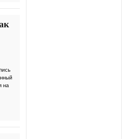
ак
лись
анный
я на