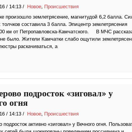
16
/
14:13 /
Новое
,
Происшествия
ке произошло землетрясение, магнитудой 6,2 балла. Си
 толчков составила 3 балла. Эпицентр землетрясения
200 км от Петропавловска-Камчатского. В МЧС рассказ
я не было. Жители Камчатки слабо ощутили землетрясен
люстры раскачиваться, а
ерово подросток «зиговал» у
го огня
16
/
14:13 /
Новое
,
Происшествия
 подросток активно «зиговал» у Вечного огня. Пользова
х сетей были шокированы поведением россиянина и