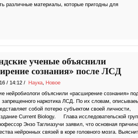
ять различные материалы, которые пригодны для
ндские ученые объяснили
ирение сознания» после ЛСД
16
/
14:12 /
Наука
,
Новое
ие нейробиологи объяснили «расширение сознания» по
 запрещенного наркотика ЛСД. По их словам, описывае
едставляет собой потерю субъектом своей личности,
издание Current Biology. Глава исследовательской гру
офессор Энзо Таглиазучи заявил, что основная причин
ества нейронных связей в коре головного мозга. Выясни