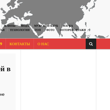
КЛИПЫ
МОДА
МУЖСКОЙ КЛУБ
НАУКА
ТЬИ
ТЕХНОЛОГИИ
ТОП
ФОТО
ФОТОРЕПОРТАЖИ
9
КОНТАКТЫ
О НАС
ей в
ене