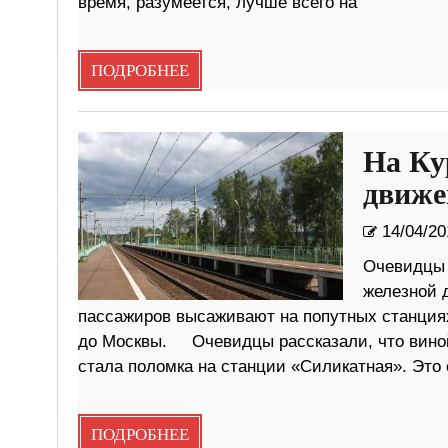
время, разумеется, лучше всего на
ПОДРОБНЕЕ
На Ку
движе
14/04/20
Очевидцы 
железной 
пассажиров высаживают на попутных станциях,
до Москвы. Очевидцы рассказали, что виной
стала поломка на станции «Силикатная». Это
ПОДРОБНЕЕ