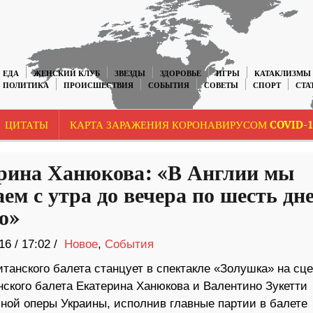
ЕДА
ЖЕНСКИЙ КЛУБ
ЗВЕЗДЫ
ЗДОРОВЬЕ
ИГРЫ
КАТАКЛИЗМЫ
ПОЛИТИКА
ПРОИСШЕСТВИЯ
СОБЫТИЯ
СОВЕТЫ
СПОРТ
СТА
ЦИТАТЫ
КАРТА ЗАРАЖЕНИЯ КОРОНАВИРУСОМ COVID-1
рина Ханюкова: «В Англии мы
ем с утра до вечера по шесть дн
ю»
16
/
17:02 /
Новое
,
События
танского балета станцует в спектакле «Золушка» на сц
кого балета Екатерина Ханюкова и Валентино Зукетти
ной оперы Украины, исполнив главные партии в балете