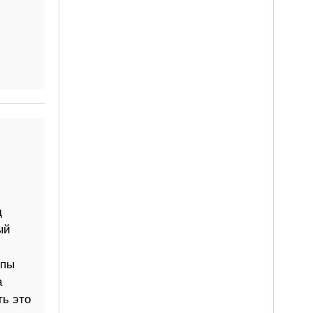
д
ый
ппы
а
ть это