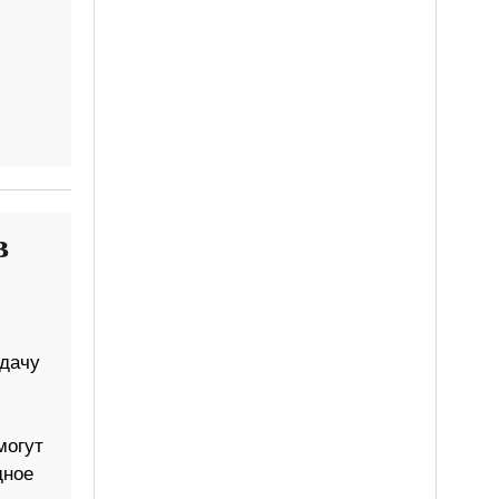
в
 дачу
могут
дное