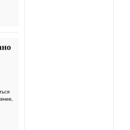
ано
ться
ение,