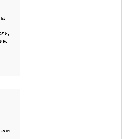
ла
али,
ие.
тели