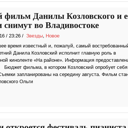
 фильм Данилы Козловского и е
и снимут во Владивостоке
16
/
23:26 /
Звезды
,
Новое
ее время известный и, пожалуй, самый востребованны
летний Данила Козловский исполнит главную роль в
ной киноленте «На районе». Информация предоставлен
юджет фильма, в котором Козловский опробует себя
 Съемки запланированы на середину августа. Фильм ста
овского Ольги
и откроется фестиваль пианиста