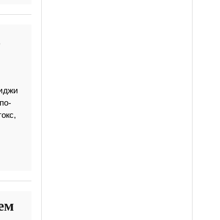
,
жиджи
по-
окс,
ем