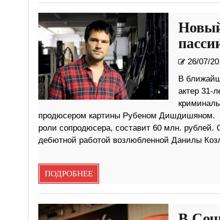
Новый
пасси
26/07/20
В ближайш
актер 31-
криминаль
продюсером картины Рубеном Дишдишяном. Б
роли сопродюсера, составит 60 млн. рублей.
дебютной работой возлюбленной Данилы Козл
ПОДРОБНЕЕ
В Соч