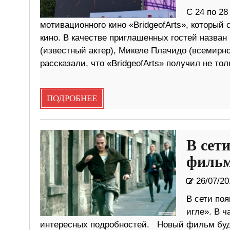
С 24 по 28
мотивационного кино «BridgeofArts», который
кино. В качестве приглашенных гостей назван
(известный актер), Микеле Плачидо (всемир
рассказали, что «BridgeofArts» получил не тол
ПОДРОБНЕЕ
В сет
фильм
26/07/20
В сети по
игле». В ч
интересных подробностей. Новый фильм буде