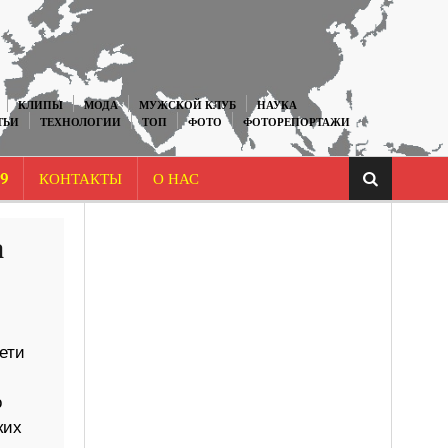
КЛИПЫ
МОДА
МУЖСКОЙ КЛУБ
НАУКА
ТЬИ
ТЕХНОЛОГИИ
ТОП
ФОТО
ФОТОРЕПОРТАЖИ
9
КОНТАКТЫ
О НАС
а
ети
о
ких