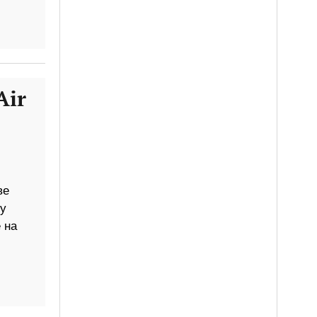
Air
ве
у
 на