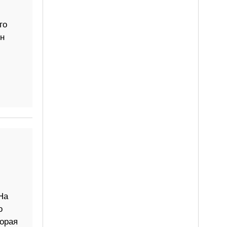
го
н
На
о
орая