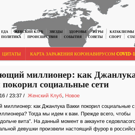
ЕДА
ЖЕНСКИЙ КЛУБ
ЗВЕЗДЫ
ЗДОРОВЬЕ
ИГРЫ
КАТАКЛИЗМЫ
ПОЛИТИКА
ПРОИСШЕСТВИЯ
СОБЫТИЯ
СОВЕТЫ
СПОРТ
СТА
ЦИТАТЫ
КАРТА ЗАРАЖЕНИЯ КОРОНАВИРУСОМ COVID-1
ющий миллионер: как Джанлук
 покорил социальные сети
16
/
23:37 /
Женский Клуб
,
Новое
 миллионер: как Джанлука Вакки покорил социальные с
ллионера? Тогда мы идем к вам. Прежде всего, чтобы
 "дольче вита". На данный момент в аккаунте седовласог
суальной девушки произвели настоящий фурор в российс