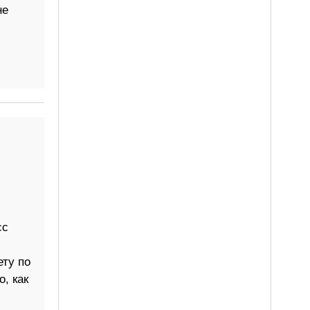
не
сс
ету по
, как