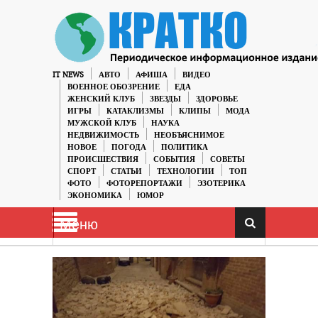
IT NEWS
АВТО
АФИША
ВИДЕО
ВОЕННОЕ ОБОЗРЕНИЕ
ЕДА
ЖЕНСКИЙ КЛУБ
ЗВЕЗДЫ
ЗДОРОВЬЕ
ИГРЫ
КАТАКЛИЗМЫ
КЛИПЫ
МОДА
МУЖСКОЙ КЛУБ
НАУКА
НЕДВИЖИМОСТЬ
НЕОБЪЯСНИМОЕ
НОВОЕ
ПОГОДА
ПОЛИТИКА
ПРОИСШЕСТВИЯ
СОБЫТИЯ
СОВЕТЫ
СПОРТ
СТАТЬИ
ТЕХНОЛОГИИ
ТОП
ФОТО
ФОТОРЕПОРТАЖИ
ЭЗОТЕРИКА
ЭКОНОМИКА
ЮМОР
Меню