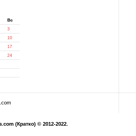
б
Вс
3
10
17
24
s.com
.com (Кратко) © 2012-2022.