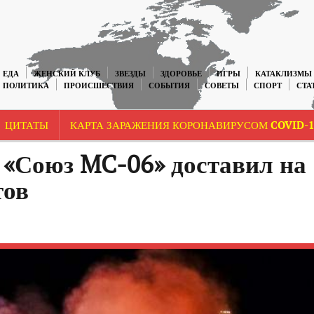
ЕДА
ЖЕНСКИЙ КЛУБ
ЗВЕЗДЫ
ЗДОРОВЬЕ
ИГРЫ
КАТАКЛИЗМЫ
ПОЛИТИКА
ПРОИСШЕСТВИЯ
СОБЫТИЯ
СОВЕТЫ
СПОРТ
СТА
ЦИТАТЫ
КАРТА ЗАРАЖЕНИЯ КОРОНАВИРУСОМ COVID-1
 «Союз MC-06» доставил на
тов