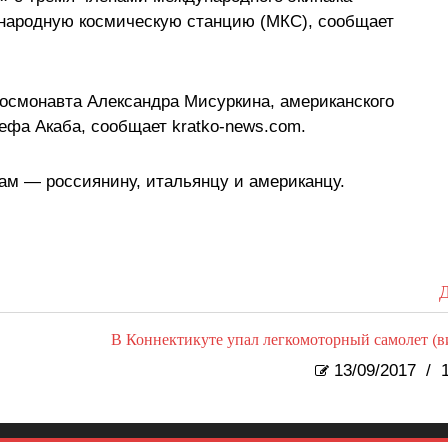
ународную космическую станцию (МКС), сообщает
космонавта Александра Мисуркина, американского
ефа Акаба, сообщает kratko-news.com.
ам — россиянину, итальянцу и американцу.
Д
В Коннектикуте упал легкомоторный самолет (в
13/09/2017
/
1