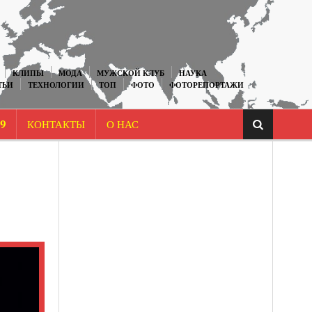
КЛИПЫ
МОДА
МУЖСКОЙ КЛУБ
НАУКА
ТЬИ
ТЕХНОЛОГИИ
ТОП
ФОТО
ФОТОРЕПОРТАЖИ
9
КОНТАКТЫ
О НАС