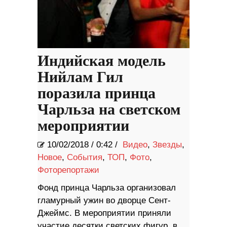
Индийская модель
Нийлам Гил
поразила принца
Чарльза на светском
мероприятии
10/02/2018
/
0:42 /
Видео
,
Звезды
,
Новое
,
События
,
ТОП
,
Фото
,
Фоторепортажи
Фонд принца Чарльза организовал
гламурный ужин во дворце Сент-
Джеймс. В мероприятии приняли
участие десятки светских фигур, в