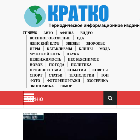
IT NEWS
АВТО
АФИША
ВИДЕО
ВОЕННОЕ ОБОЗРЕНИЕ
ЕДА
ЖЕНСКИЙ КЛУБ
ЗВЕЗДЫ
ЗДОРОВЬЕ
ИГРЫ
КАТАКЛИЗМЫ
КЛИПЫ
МОДА
МУЖСКОЙ КЛУБ
НАУКА
НЕДВИЖИМОСТЬ
НЕОБЪЯСНИМОЕ
НОВОЕ
ПОГОДА
ПОЛИТИКА
ПРОИСШЕСТВИЯ
СОБЫТИЯ
СОВЕТЫ
СПОРТ
СТАТЬИ
ТЕХНОЛОГИИ
ТОП
ФОТО
ФОТОРЕПОРТАЖИ
ЭЗОТЕРИКА
ЭКОНОМИКА
ЮМОР
Меню