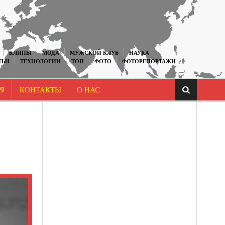
КЛИПЫ
МОДА
МУЖСКОЙ КЛУБ
НАУКА
ТЬИ
ТЕХНОЛОГИИ
ТОП
ФОТО
ФОТОРЕПОРТАЖИ
9
КОНТАКТЫ
О НАС