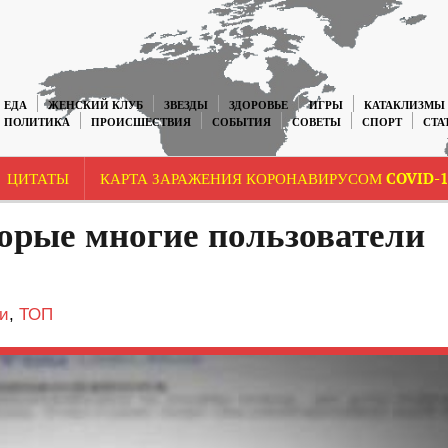
ЕДА
ЖЕНСКИЙ КЛУБ
ЗВЕЗДЫ
ЗДОРОВЬЕ
ИГРЫ
КАТАКЛИЗМЫ
ПОЛИТИКА
ПРОИСШЕСТВИЯ
СОБЫТИЯ
СОВЕТЫ
СПОРТ
СТА
ЦИТАТЫ
КАРТА ЗАРАЖЕНИЯ КОРОНАВИРУСОМ COVID-1
орые многие пользователи
и
,
ТОП