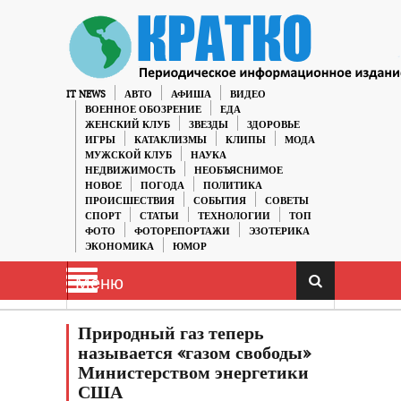
IT NEWS
АВТО
АФИША
ВИДЕО
ВОЕННОЕ ОБОЗРЕНИЕ
ЕДА
ЖЕНСКИЙ КЛУБ
ЗВЕЗДЫ
ЗДОРОВЬЕ
ИГРЫ
КАТАКЛИЗМЫ
КЛИПЫ
МОДА
МУЖСКОЙ КЛУБ
НАУКА
НЕДВИЖИМОСТЬ
НЕОБЪЯСНИМОЕ
НОВОЕ
ПОГОДА
ПОЛИТИКА
ПРОИСШЕСТВИЯ
СОБЫТИЯ
СОВЕТЫ
СПОРТ
СТАТЬИ
ТЕХНОЛОГИИ
ТОП
ФОТО
ФОТОРЕПОРТАЖИ
ЭЗОТЕРИКА
ЭКОНОМИКА
ЮМОР
Меню
Природный газ теперь
называется «газом свободы»
Министерством энергетики
США