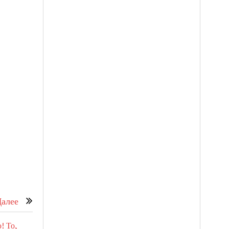
алее
! То,