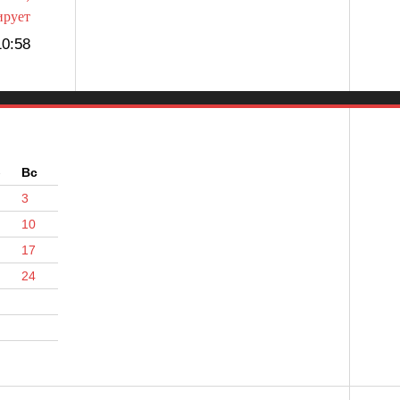
ирует
0:58
б
Вс
3
10
17
24