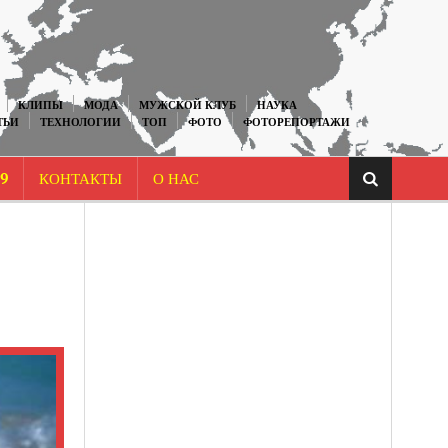
КЛИПЫ
МОДА
МУЖСКОЙ КЛУБ
НАУКА
ТЬИ
ТЕХНОЛОГИИ
ТОП
ФОТО
ФОТОРЕПОРТАЖИ
9
КОНТАКТЫ
О НАС