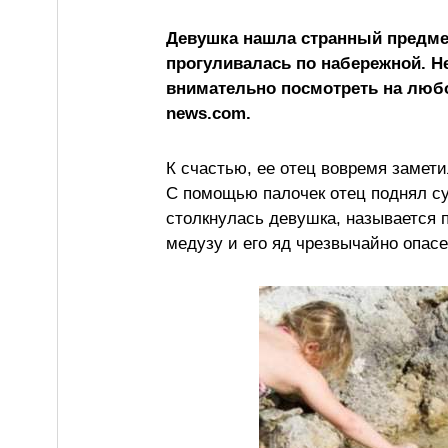
Девушка нашла странный предмет
прогуливалась по набережной. Н
внимательно посмотреть на люб
news.com.
К счастью, ее отец вовремя заметил
С помощью палочек отец поднял сущ
столкнулась девушка, называется 
медузу и его яд чрезвычайно опас