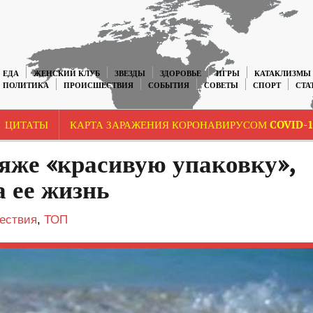
ЕДА
ЖЕНСКИЙ КЛУБ
ЗВЕЗДЫ
ЗДОРОВЬЕ
ИГРЫ
КАТАКЛИЗМЫ
ПОЛИТИКА
ПРОИСШЕСТВИЯ
СОБЫТИЯ
СОВЕТЫ
СПОРТ
СТА
ЦИТАТЫ
КАРТА ЗАРАЖЕНИЯ КОРОНАВИРУСОМ COVID-1
яже «красивую упаковку»,
а ее жизнь
ествия
,
ТОП