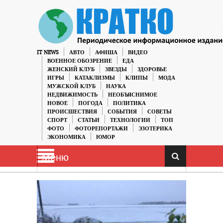
IT NEWS
АВТО
АФИША
ВИДЕО
ВОЕННОЕ ОБОЗРЕНИЕ
ЕДА
ЖЕНСКИЙ КЛУБ
ЗВЕЗДЫ
ЗДОРОВЬЕ
ИГРЫ
КАТАКЛИЗМЫ
КЛИПЫ
МОДА
МУЖСКОЙ КЛУБ
НАУКА
НЕДВИЖИМОСТЬ
НЕОБЪЯСНИМОЕ
НОВОЕ
ПОГОДА
ПОЛИТИКА
ПРОИСШЕСТВИЯ
СОБЫТИЯ
СОВЕТЫ
СПОРТ
СТАТЬИ
ТЕХНОЛОГИИ
ТОП
ФОТО
ФОТОРЕПОРТАЖИ
ЭЗОТЕРИКА
ЭКОНОМИКА
ЮМОР
Меню