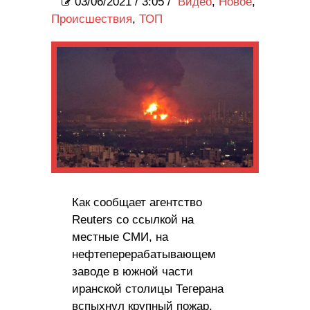
03/06/2021
/
3:05 /
Видео
,
Новое
,
Происшествия
,
ТОП
Как сообщает агентство
Reuters со ссылкой на
местные СМИ, на
нефтеперерабатывающем
заводе в южной части
иранской столицы Тегерана
вспыхнул крупный пожар.