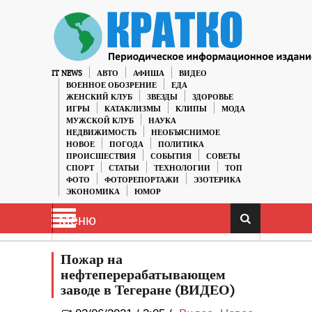
IT NEWS
АВТО
АФИША
ВИДЕО
ВОЕННОЕ ОБОЗРЕНИЕ
ЕДА
ЖЕНСКИЙ КЛУБ
ЗВЕЗДЫ
ЗДОРОВЬЕ
ИГРЫ
КАТАКЛИЗМЫ
КЛИПЫ
МОДА
МУЖСКОЙ КЛУБ
НАУКА
НЕДВИЖИМОСТЬ
НЕОБЪЯСНИМОЕ
НОВОЕ
ПОГОДА
ПОЛИТИКА
ПРОИСШЕСТВИЯ
СОБЫТИЯ
СОВЕТЫ
СПОРТ
СТАТЬИ
ТЕХНОЛОГИИ
ТОП
ФОТО
ФОТОРЕПОРТАЖИ
ЭЗОТЕРИКА
ЭКОНОМИКА
ЮМОР
Меню
Пожар на
нефтеперерабатывающем
заводе в Тегеране (ВИДЕО)