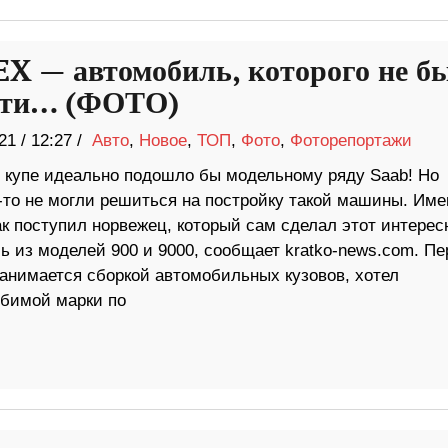
EX — автомобиль, которого не б
чти… (ФОТО)
21
/
12:27 /
Авто
,
Новое
,
ТОП
,
Фото
,
Фоторепортажи
 купе идеально подошло бы модельному ряду Saab! Но
-то не могли решиться на постройку такой машины. Име
ак поступил норвежец, который сам сделал этот интере
ь из моделей 900 и 9000, сообщает kratko-news.com. Пе
анимается сборкой автомобильных кузовов, хотел
юбимой марки по