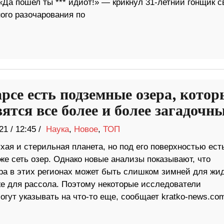
«Да пошел ты *** идиот!» — крикнул 31-летний гонщик 
ного разочарования по
рсе есть подземные озера, котор
вятся все более и более загадочн
21
/
12:45 /
Наука
,
Новое
,
ТОП
ая и стерильная планета, но под его поверхностью ест
же сеть озер. Однако новые анализы показывают, что
ра в этих регионах может быть слишком зимней для жи
же для рассола. Поэтому некоторые исследователи
гут указывать на что-то еще, сообщает kratko-news.co