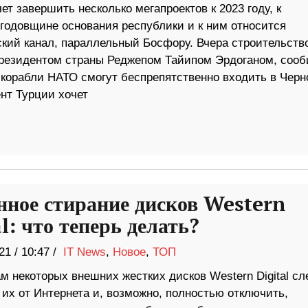
ет завершить несколько мегапроектов к 2023 году, к
 годовщине основания республики и к ним относится
кий канал, параллельный Босфору. Вчера строительств
президентом страны Реджепом Тайипом Эрдоганом, сооб
 корабли НАТО смогут беспрепятственно входить в Черн
нт Турции хочет
нное стирание дисков Western
l: что теперь делать?
21
/
10:47 /
IT News
,
Новое
,
ТОП
м некоторых внешних жестких дисков Western Digital сл
их от Интернета и, возможно, полностью отключить,