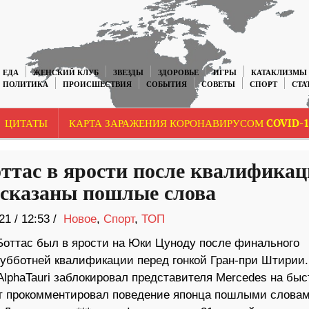
ЕДА
ЖЕНСКИЙ КЛУБ
ЗВЕЗДЫ
ЗДОРОВЬЕ
ИГРЫ
КАТАКЛИЗМЫ
ПОЛИТИКА
ПРОИСШЕСТВИЯ
СОБЫТИЯ
СОВЕТЫ
СПОРТ
СТА
ЦИТАТЫ
КАРТА ЗАРАЖЕНИЯ КОРОНАВИРУСОМ COVID-1
оттас в ярости после квалификац
сказаны пошлые слова
21
/
12:53 /
Новое
,
Спорт
,
ТОП
Боттас был в ярости на Юки Цуноду после финального
субботней квалификации перед гонкой Гран-при Штирии.
AlphaTauri заблокировал представителя Mercedes на бы
тот прокомментировал поведение японца пошлыми словам