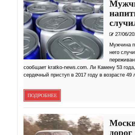
Мужчи
напитк
случил
27/06/20
Мужчина пи
него случи
переживан
сообщает kratko-news.com. Ли Камену 53 года,
сердечный приступ в 2017 году в возрасте 49
ПОДРОБНЕЕ
Москв
дорог