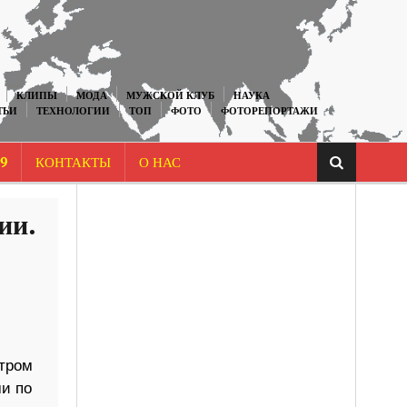
КЛИПЫ
МОДА
МУЖСКОЙ КЛУБ
НАУКА
ТЬИ
ТЕХНОЛОГИИ
ТОП
ФОТО
ФОТОРЕПОРТАЖИ
9
КОНТАКТЫ
О НАС
ии.
стром
и по