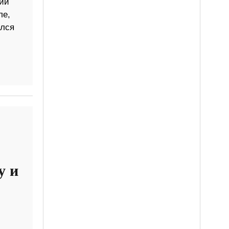
ии
ле,
ался
у и