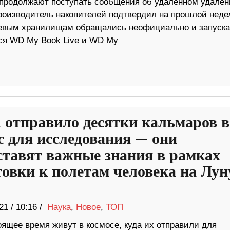
 продолжают поступать сообщения об удаленном удален
роизводитель накопителей подтвердил на прошлой неде
етевым хранилищам обращались неофициально и запуск
ся WD My Book Live и WD My
отправило десятки кальмаров в
с для исследования — они
ставят важные знания в рамках
товки к полетам человека на Лун
21
/
10:16 /
Наука
,
Новое
,
ТОП
ящее время живут в космосе, куда их отправили для