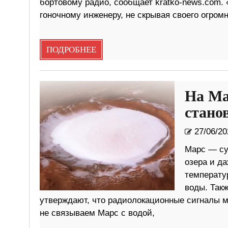
бортовому радио, сообщает kratko-news.com. 
гоночному инженеру, не скрывая своего огром
ПОДРОБНЕЕ
На Ма
стано
27/06/20
Марс — сух
озера и да
температу
воды. Так
утверждают, что радиолокационные сигналы мо
не связываем Марс с водой,