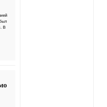
нией
 был
. В
мо