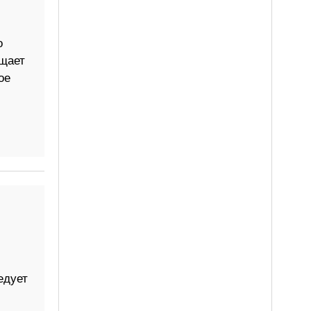
о
щает
ое
едует