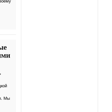
своему
ые
ыми
ь
дкой
m. Мы