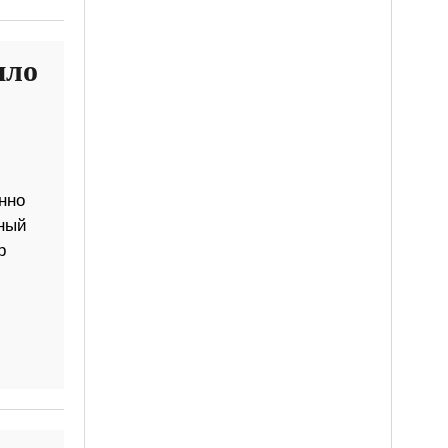
ыло
нно
сный
р