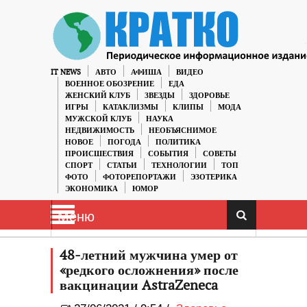
IT NEWS
АВТО
АФИША
ВИДЕО
ВОЕННОЕ ОБОЗРЕНИЕ
ЕДА
ЖЕНСКИЙ КЛУБ
ЗВЕЗДЫ
ЗДОРОВЬЕ
ИГРЫ
КАТАКЛИЗМЫ
КЛИПЫ
МОДА
МУЖСКОЙ КЛУБ
НАУКА
НЕДВИЖИМОСТЬ
НЕОБЪЯСНИМОЕ
НОВОЕ
ПОГОДА
ПОЛИТИКА
ПРОИСШЕСТВИЯ
СОБЫТИЯ
СОВЕТЫ
СПОРТ
СТАТЬИ
ТЕХНОЛОГИИ
ТОП
ФОТО
ФОТОРЕПОРТАЖИ
ЭЗОТЕРИКА
ЭКОНОМИКА
ЮМОР
Меню
48-летний мужчина умер от
«редкого осложнения» после
вакцинации AstraZeneca