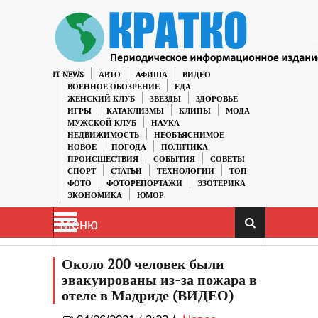
IT NEWS
АВТО
АФИША
ВИДЕО
ВОЕННОЕ ОБОЗРЕНИЕ
ЕДА
ЖЕНСКИЙ КЛУБ
ЗВЕЗДЫ
ЗДОРОВЬЕ
ИГРЫ
КАТАКЛИЗМЫ
КЛИПЫ
МОДА
МУЖСКОЙ КЛУБ
НАУКА
НЕДВИЖИМОСТЬ
НЕОБЪЯСНИМОЕ
НОВОЕ
ПОГОДА
ПОЛИТИКА
ПРОИСШЕСТВИЯ
СОБЫТИЯ
СОВЕТЫ
СПОРТ
СТАТЬИ
ТЕХНОЛОГИИ
ТОП
ФОТО
ФОТОРЕПОРТАЖИ
ЭЗОТЕРИКА
ЭКОНОМИКА
ЮМОР
Меню
Около 200 человек были
эвакуированы из-за пожара в
отеле в Мадриде (ВИДЕО)