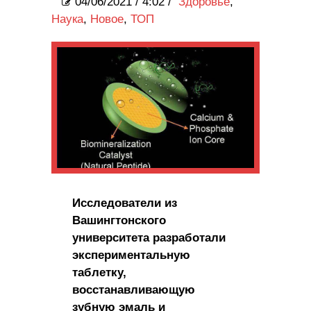
04/06/2021
/
4:02 /
Здоровье
,
Наука
,
Новое
,
ТОП
Исследователи из
Вашингтонского
университета разработали
экспериментальную
таблетку,
восстанавливающую
зубную эмаль и