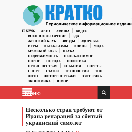
IT NEWS
АВТО
АФИША
ВИДЕО
ВОЕННОЕ ОБОЗРЕНИЕ
ЕДА
ЖЕНСКИЙ КЛУБ
ЗВЕЗДЫ
ЗДОРОВЬЕ
ИГРЫ
КАТАКЛИЗМЫ
КЛИПЫ
МОДА
МУЖСКОЙ КЛУБ
НАУКА
НЕДВИЖИМОСТЬ
НЕОБЪЯСНИМОЕ
НОВОЕ
ПОГОДА
ПОЛИТИКА
ПРОИСШЕСТВИЯ
СОБЫТИЯ
СОВЕТЫ
СПОРТ
СТАТЬИ
ТЕХНОЛОГИИ
ТОП
ФОТО
ФОТОРЕПОРТАЖИ
ЭЗОТЕРИКА
ЭКОНОМИКА
ЮМОР
Меню
Несколько стран требуют от
Ирана репараций за сбитый
украинский самолет